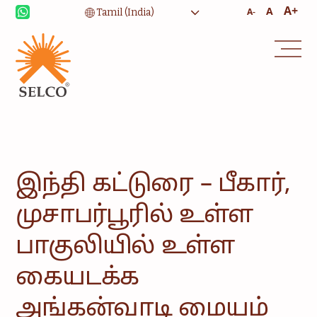
A+
A
A-
வாழ்வாதாரம்
சுகாதாரம்
கல்வி
நிறுவன சேவைகள்
சமூகம்
வீட்டு
உபயோகத்திற்கான
இந்தி கட்டுரை – பீகார்,
ஆற்றல்
முசாபர்பூரில் உள்ள
ஆலோசனை
சேவை மற்றும்
பராமரிப்பு
பாகுலியில் உள்ள
கையடக்க
அங்கன்வாடி மையம்