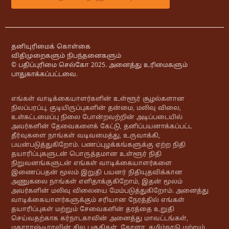
தனியுரிமைக் கொள்கை
விதிமுறைகளும் நிபந்தனைகளும்
© பதிப்புரிமை செல்கோ 2025. அனைத்து உரிமைகளும்
பாதுகாக்கப்பட்டவை.
எங்கள் வாடிக்கையாளர்களின் உள்ளூர் சூழல்களான
நிலப்பரப்பு, குடியிருப்புகளின் தன்மை, மலிவு விலை,
உள்கட்டமைப்பு நிலை போன்றவற்றின் அடிப்படையில்
அவர்களின் தேவைகளைக் கேட்டு, தனிப்பயனாக்கப்பட்ட
தீர்வுகளை நாங்கள் வடிவமைத்து, உருவாக்கி,
பயன்படுத்துகிறோம். பணப்புழக்கங்களுக்கு ஏற்ற நிதி
தயாரிப்புகளுடன் பொருத்தமான உள்ளூர் நிதி
நிறுவனங்களுடன் எங்கள் வாடிக்கையாளர்களை
இணைப்பதன் மூலம் இறுதி பயனர் நிதியுதவிக்கான
அணுகலை நாங்கள் எளிதாக்குகிறோம், இதன் மூலம்
அவர்களின் மலிவு விலையை மேம்படுத்துகிறோம். அனைத்து
வாடிக்கையாளர்களுக்கும் சரியான நேரத்தில் எங்கள்
தயாரிப்புகள் மற்றும் சேவைகளின் தரத்தை உறுதி
செய்வதற்காக கர்நாடகாவின் அனைத்து மாவட்டங்கள்,
மகாராஷ்டிராவின் சில பகுதிகள், கேரளா, தமிழ்நாடு மற்றும்