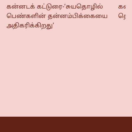
கன்னடக் கட்டுரை-‘சுயதொழில்
கன்ன
பெண்களின் தன்னம்பிக்கையை
தொட
அதிகரிக்கிறது’