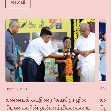
View all
மார்ச் 17, 2024
பிப்ரவர
கன்னடக் கட்டுரை-‘சுயதொழில்
கன்ன
பெண்களின் தன்னம்பிக்கையை
தொட