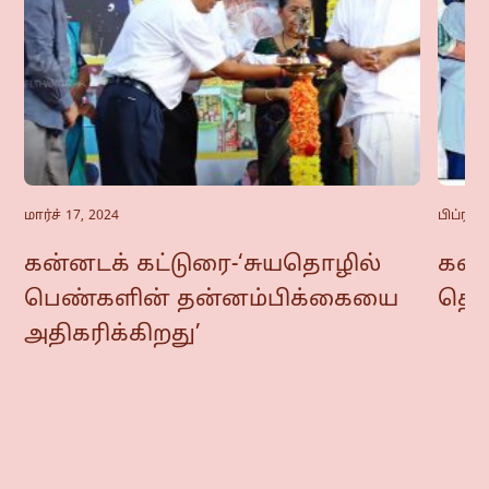
மார்ச் 17, 2024
பிப்ரவர
கன்னடக் கட்டுரை-‘சுயதொழில்
கன்ன
பெண்களின் தன்னம்பிக்கையை
தொட
அதிகரிக்கிறது’