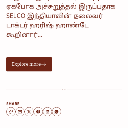
ஏகபோக அச்சுறுத்தல் இருப்பதாக
SELCO இந்தியாவின் தலைவர்
டாக்டர் ஹரிஷ் ஹாண்டே
கூறினார்…
Explore more
SHARE