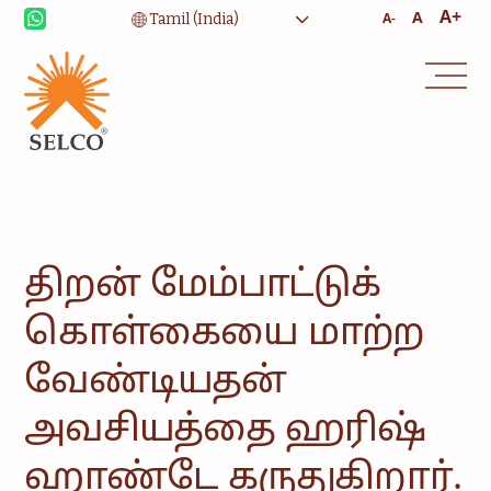
A+
A
A-
வாழ்வாதாரம்
சுகாதாரம்
கல்வி
நிறுவன சேவைகள்
சமூகம்
வீட்டு
உபயோகத்திற்கான
திறன் மேம்பாட்டுக்
ஆற்றல்
கொள்கையை மாற்ற
ஆலோசனை
சேவை மற்றும்
பராமரிப்பு
வேண்டியதன்
அவசியத்தை ஹரிஷ்
ஹாண்டே கருதுகிறார்.