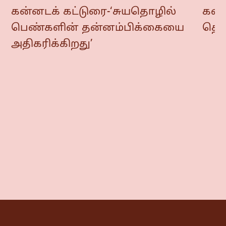
கன்னடக் கட்டுரை-‘சுயதொழில்
கன்ன
பெண்களின் தன்னம்பிக்கையை
தொட
அதிகரிக்கிறது’