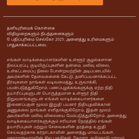
தனியுரிமைக் கொள்கை
விதிமுறைகளும் நிபந்தனைகளும்
© பதிப்புரிமை செல்கோ 2025. அனைத்து உரிமைகளும்
பாதுகாக்கப்பட்டவை.
எங்கள் வாடிக்கையாளர்களின் உள்ளூர் சூழல்களான
நிலப்பரப்பு, குடியிருப்புகளின் தன்மை, மலிவு விலை,
உள்கட்டமைப்பு நிலை போன்றவற்றின் அடிப்படையில்
அவர்களின் தேவைகளைக் கேட்டு, தனிப்பயனாக்கப்பட்ட
தீர்வுகளை நாங்கள் வடிவமைத்து, உருவாக்கி,
பயன்படுத்துகிறோம். பணப்புழக்கங்களுக்கு ஏற்ற நிதி
தயாரிப்புகளுடன் பொருத்தமான உள்ளூர் நிதி
நிறுவனங்களுடன் எங்கள் வாடிக்கையாளர்களை
இணைப்பதன் மூலம் இறுதி பயனர் நிதியுதவிக்கான
அணுகலை நாங்கள் எளிதாக்குகிறோம், இதன் மூலம்
அவர்களின் மலிவு விலையை மேம்படுத்துகிறோம். அனைத்து
வாடிக்கையாளர்களுக்கும் சரியான நேரத்தில் எங்கள்
தயாரிப்புகள் மற்றும் சேவைகளின் தரத்தை உறுதி
செய்வதற்காக கர்நாடகாவின் அனைத்து மாவட்டங்கள்,
மகாராஷ்டிராவின் சில பகுதிகள், கேரளா, தமிழ்நாடு மற்றும்