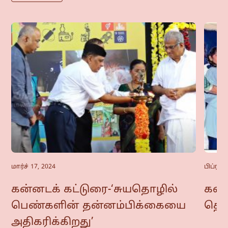
மார்ச் 17, 2024
பிப்ரவர
கன்னடக் கட்டுரை-‘சுயதொழில்
கன்ன
பெண்களின் தன்னம்பிக்கையை
தொட
அதிகரிக்கிறது’