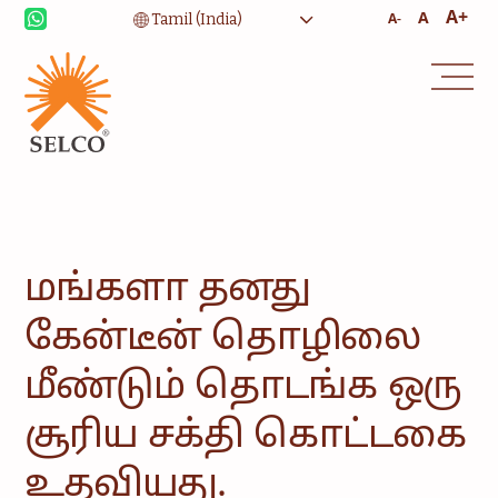
A+
A
A-
வாழ்வாதாரம்
சுகாதாரம்
கல்வி
நிறுவன சேவைகள்
சமூகம்
வீட்டு
உபயோகத்திற்கான
ஆற்றல்
மங்களா தனது
ஆலோசனை
சேவை மற்றும்
கேன்டீன் தொழிலை
பராமரிப்பு
மீண்டும் தொடங்க ஒரு
சூரிய சக்தி கொட்டகை
உதவியது.