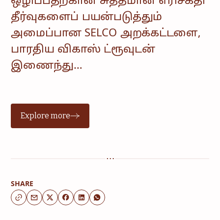
ஒழிப்பதற்கான சுத்தமான எரிசக்தி
தீர்வுகளைப் பயன்படுத்தும்
அமைப்பான SELCO அறக்கட்டளை,
பாரதிய விகாஸ் ட்ரூவுடன்
இணைந்து…
Explore more
SHARE