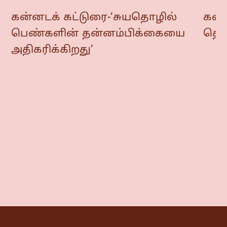
கன்னடக் கட்டுரை-‘சுயதொழில்
கன்ன
பெண்களின் தன்னம்பிக்கையை
தொட
அதிகரிக்கிறது’