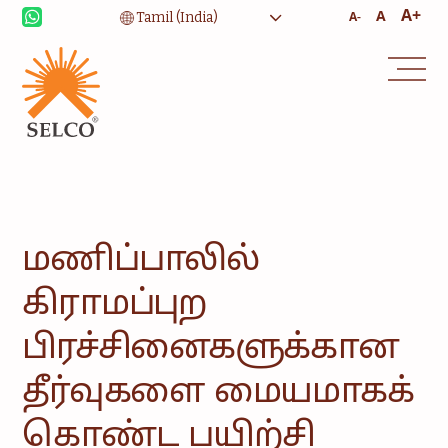
A+
A
A-
வாழ்வாதாரம்
சுகாதாரம்
கல்வி
நிறுவன சேவைகள்
சமூகம்
வீட்டு
உபயோகத்திற்கான
மணிப்பாலில்
ஆற்றல்
கிராமப்புற
ஆலோசனை
சேவை மற்றும்
பராமரிப்பு
பிரச்சினைகளுக்கான
தீர்வுகளை மையமாகக்
கொண்ட பயிற்சி