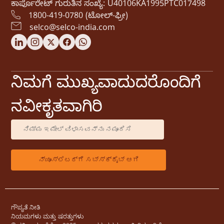
ಕಾರ್ಪೊರೇಟ್ ಗುರುತಿನ ಸಂಖ್ಯೆ: U40106KA1995PTC017498
1800-419-0780 (ಟೋಲ್-ಫ್ರೀ)
selco@selco-india.com
ನಿಮಗೆ ಮುಖ್ಯವಾದುದರೊಂದಿಗೆ
ನವೀಕೃತವಾಗಿರಿ
ಗೌಪ್ಯತೆ ನೀತಿ
ನಿಯಮಗಳು ಮತ್ತು ಷರತ್ತುಗಳು