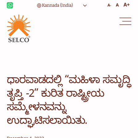
A+
A
A-
ಜೀವನೋಪಾಯ
ಆರೋಗ್ಯ ರಕ್ಷಣೆ
ವಿದ್ಯಾಭ್ಯಾಸ
ಸಾಂಸ್ಥಿಕ ಸೇವೆಗಳು
ಸಮುದಾಯ
ಮನೆಯವರಿಗೆ ಶಕ್ತಿ
ಸಲಹಾ ಸೇವೆ
ಸೇವೆ ಮತ್ತು ನಿರ್ವಹಣೆ
ಧಾರವಾಡದಲ್ಲಿ “ಮಹಿಳಾ ಸಮೃದ್ಧಿ
ತೃಪ್ತಿ -2” ಕುರಿತ ರಾಷ್ಟ್ರೀಯ
ಸಮ್ಮೇಳನವನ್ನು
ಉದ್ಘಾಟಿಸಲಾಯಿತು.