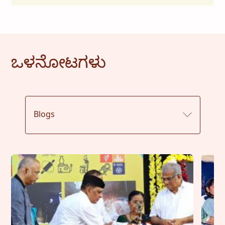
ಒಳನೋಟಗಳು
Blogs