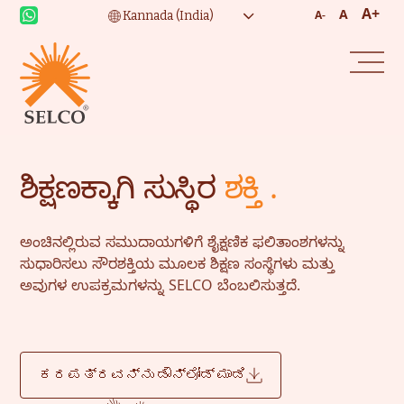
A+
A
A-
ಶಿಕ್ಷಣಕ್ಕಾಗಿ ಸುಸ್ಥಿರ
ಶಕ್ತಿ .
ಅಂಚಿನಲ್ಲಿರುವ ಸಮುದಾಯಗಳಿಗೆ ಶೈಕ್ಷಣಿಕ ಫಲಿತಾಂಶಗಳನ್ನು
ಸುಧಾರಿಸಲು ಸೌರಶಕ್ತಿಯ ಮೂಲಕ ಶಿಕ್ಷಣ ಸಂಸ್ಥೆಗಳು ಮತ್ತು
ಅವುಗಳ ಉಪಕ್ರಮಗಳನ್ನು SELCO ಬೆಂಬಲಿಸುತ್ತದೆ.
ಕರಪತ್ರವನ್ನು ಡೌನ್‌ಲೋಡ್ ಮಾಡಿ