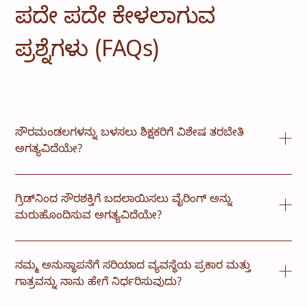
ಪದೇ ಪದೇ ಕೇಳಲಾಗುವ
ಪ್ರಶ್ನೆಗಳು (FAQs)
ಸೌರಮಂಡಲಗಳನ್ನು ಬಳಸಲು ಶಿಕ್ಷಕರಿಗೆ ವಿಶೇಷ ತರಬೇತಿ
ಅಗತ್ಯವಿದೆಯೇ?
ಈ ವ್ಯವಸ್ಥೆಗಳನ್ನು ಬಳಸಲು ಮತ್ತು ನಿರ್ವಹಿಸಲು ಸುಲಭವಾಗಿದೆ.
ಅವುಗಳನ್ನು ಪರಿಣಾಮಕಾರಿಯಾಗಿ ನಿರ್ವಹಿಸಲು ಮತ್ತು
ಗ್ರಿಡ್‌ನಿಂದ ಸೌರಶಕ್ತಿಗೆ ಬದಲಾಯಿಸಲು ವೈರಿಂಗ್ ಅನ್ನು
ನಿರ್ವಹಿಸಲು ಶಿಕ್ಷಕರು ಮತ್ತು ಸಹಾಯಕ ಸಿಬ್ಬಂದಿಗೆ ಅಗತ್ಯವಿರುವ
ಮರುಹೊಂದಿಸುವ ಅಗತ್ಯವಿದೆಯೇ?
ಎಲ್ಲಾ ತರಬೇತಿಯನ್ನು SELCO ಒದಗಿಸುತ್ತದೆ.
ನೀವು ಆಫ್-ಗ್ರಿಡ್ (ಸಂಪೂರ್ಣವಾಗಿ ಸ್ವತಂತ್ರ) ಅಥವಾ ಹೈಬ್ರಿಡ್
(ಗ್ರಿಡ್-ಬ್ಯಾಕಪ್) ಸೆಟಪ್ ಅನ್ನು ಆರಿಸಿದರೆ, SELCO ಸಮಾನಾಂತರ
ನಮ್ಮ ಅನುಸ್ಥಾಪನೆಗೆ ಸರಿಯಾದ ವ್ಯವಸ್ಥೆಯ ಪ್ರಕಾರ ಮತ್ತು
ಸೌರ-ಲೋಡ್ ವೈರಿಂಗ್ ಅನ್ನು ಸ್ಥಾಪಿಸುತ್ತದೆ. ಅಸ್ತಿತ್ವದಲ್ಲಿರುವ
ಗಾತ್ರವನ್ನು ನಾನು ಹೇಗೆ ನಿರ್ಧರಿಸುವುದು?
ಫಿಕ್ಚರ್‌ಗಳು ಒಂದೇ ಆಗಿರುತ್ತವೆ ಮತ್ತು ವಿದ್ಯುತ್ ಇನ್‌ಪುಟ್ ಮೂಲ