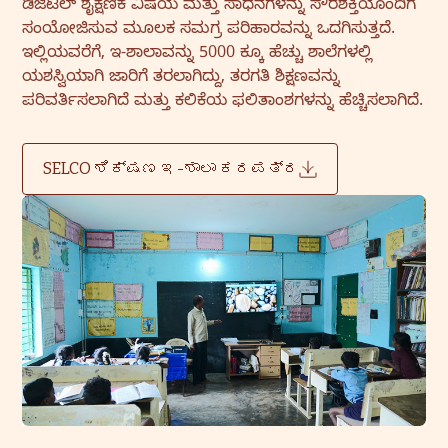
ಡಿಜಿಟಲ್ ಶೈಕ್ಷಣಿಕ ವಿಷಯ ಮತ್ತು ಸಾಧನಗಳನ್ನು ಸೌರಶಕ್ತಿಯೊಂದಿಗೆ
ಸಂಯೋಜಿಸುವ ಮೂಲಕ ಸಮಗ್ರ ಪರಿಹಾರವನ್ನು ಒದಗಿಸುತ್ತದೆ.
ಇಲ್ಲಿಯವರೆಗೆ, ಇ-ಶಾಲಾವನ್ನು 5000 ಕ್ಕೂ ಹೆಚ್ಚು ಶಾಲೆಗಳಲ್ಲಿ
ಯಶಸ್ವಿಯಾಗಿ ಜಾರಿಗೆ ತರಲಾಗಿದ್ದು, ತರಗತಿ ಶಿಕ್ಷಣವನ್ನು
ಪರಿವರ್ತಿಸಲಾಗಿದೆ ಮತ್ತು ಕಲಿಕೆಯ ಫಲಿತಾಂಶಗಳನ್ನು ಹೆಚ್ಚಿಸಲಾಗಿದೆ.
SELCO ಶಿಕ್ಷಣ ಇ-ಶಾಲಾ ಕರಪತ್ರ