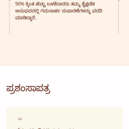
90% ಕ್ಕಿಂತ ಹೆಚ್ಚು ಬಳಕೆದಾರರು ತಮ್ಮ ಶೈಕ್ಷಣಿಕ
ಉಪ
ಅನುಭವದಲ್ಲಿ ಗಮನಾರ್ಹ ಸುಧಾರಣೆಗಳನ್ನು ವರದಿ
ಪಠ
ಮಾಡಿದ್ದಾರೆ.
ಶಿ
ಪ್ರಶಂಸಾಪತ್ರ
“
“