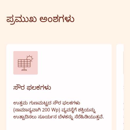
ಪ್ರಮುಖ ಅಂಶಗಳು
ಸೌರ ಫಲಕಗಳು
ಸೌ
ಉತ್ತಮ ಗುಣಮಟ್ಟದ ಸೌರ ಫಲಕಗಳು
ವಿಶ
(ಸಾಮಾನ್ಯವಾಗಿ 200 Wp) ವ್ಯವಸ್ಥೆಗೆ ಶಕ್ತಿಯನ್ನು
ಕೈಗ
ಉತ್ಪಾದಿಸಲು ಸೂರ್ಯನ ಬೆಳಕನ್ನು ಸೆರೆಹಿಡಿಯುತ್ತವೆ.
ದೂರ
ಬಳ