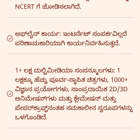
NCERT ಗೆ ಜೋಡಿಸಲಾಗಿದೆ.
ಆಫ್‌ಲೈನ್ ಕಾರ್ಯ: ಇಂಟರ್ನೆಟ್ ಸಂಪರ್ಕವಿಲ್ಲದೆ
ಪರಿಣಾಮಕಾರಿಯಾಗಿ ಕಾರ್ಯನಿರ್ವಹಿಸುತ್ತದೆ.
1+ ಲಕ್ಷ ಮಲ್ಟಿಮೀಡಿಯಾ ಸಂಪನ್ಮೂಲಗಳು: 1
ಲಕ್ಷಕ್ಕೂ ಹೆಚ್ಚು ಪೂರ್ವ-ಸ್ಥಾಪಿತ ಚಿತ್ರಗಳು, 1000+
ವಿಜ್ಞಾನ ಪ್ರಯೋಗಗಳು, ಸಾಂಪ್ರದಾಯಿಕ 2D/3D
ಅನಿಮೇಷನ್‌ಗಳು ಮತ್ತು ಕ್ಲೇಮೇಷನ್ ಮತ್ತು
ಪೇಪರ್‌ಕ್ರಾಫ್ಟ್‌ನಂತಹ ಸಮಕಾಲೀನ ಸ್ವರೂಪಗಳನ್ನು
ಒಳಗೊಂಡಿದೆ.