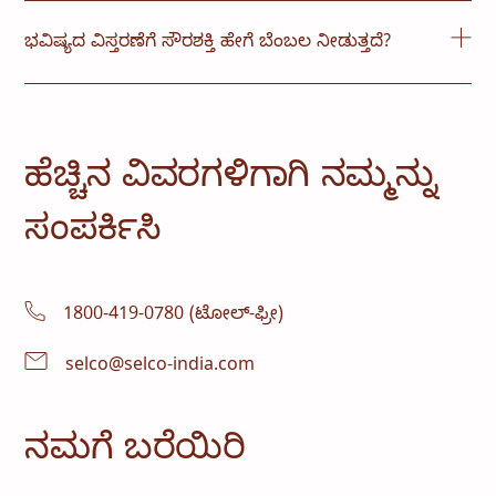
ಮಾತ್ರ ಬದಲಾಗುತ್ತದೆ. ಆದಾಗ್ಯೂ, ಆನ್-ಗ್ರಿಡ್ ವ್ಯವಸ್ಥೆಗಳಿಗೆ, ಪ್ರತ್ಯೇಕ
SELCO ನಿಮ್ಮ ಸಂಸ್ಥೆಯ ಅಗತ್ಯಗಳನ್ನು ನಿರ್ಣಯಿಸುವ ಉಚಿತ
ಲೋಡ್-ವೈರಿಂಗ್ ಅಗತ್ಯವಿಲ್ಲ.
ಸೈಟ್ ಸಮೀಕ್ಷೆಯನ್ನು ನಡೆಸುತ್ತದೆ, ವಿವಿಧ ಸೌರ ಪರಿಹಾರಗಳನ್ನು
ಭವಿಷ್ಯದ ವಿಸ್ತರಣೆಗೆ ಸೌರಶಕ್ತಿ ಹೇಗೆ ಬೆಂಬಲ ನೀಡುತ್ತದೆ?
ಸೂಚಿಸುತ್ತದೆ.
SELCO ನ ವಿನ್ಯಾಸಗಳು ಮಾಡ್ಯುಲರ್ ಆಗಿವೆ. ಹೊಸ ಕಟ್ಟಡಗಳು
ಅಥವಾ ಪ್ರಯೋಗಾಲಯಗಳು ಆನ್‌ಲೈನ್‌ಗೆ ಬಂದಾಗ ಹೆಚ್ಚುವರಿ
ಪ್ಯಾನೆಲ್‌ಗಳು ಮತ್ತು ಬ್ಯಾಟರಿ ಬ್ಯಾಂಕ್‌ಗಳನ್ನು ಸೇರಿಸಬಹುದು,
ಹೆಚ್ಚಿನ ವಿವರಗಳಿಗಾಗಿ ನಮ್ಮನ್ನು
ನಿಮಗೆ ಅಗತ್ಯವಿದ್ದಾಗ ಮಾತ್ರ ನೀವು ಗಾತ್ರವನ್ನು ಹೆಚ್ಚಿಸುತ್ತೀರಿ ಎಂದು
ಖಚಿತಪಡಿಸುತ್ತದೆ.
ಸಂಪರ್ಕಿಸಿ
1800-419-0780 (ಟೋಲ್-ಫ್ರೀ)
selco@selco-india.com
ನಮಗೆ ಬರೆಯಿರಿ