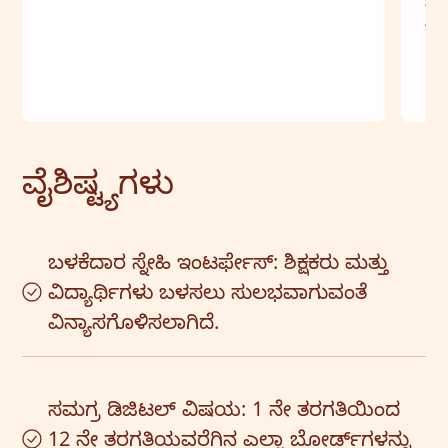
ಮತ್
ಬ್ಯ
ವೈಶಿಷ್ಟ್ಯಗಳು
ಬಳಕೆದಾರ ಸ್ನೇಹಿ ಇಂಟರ್ಫೇಸ್: ಶಿಕ್ಷಕರು ಮತ್ತು
ವಿದ್ಯಾರ್ಥಿಗಳು ಬಳಸಲು ಸುಲಭವಾಗುವಂತೆ
ವಿನ್ಯಾಸಗೊಳಿಸಲಾಗಿದೆ.
ಸಮಗ್ರ ಡಿಜಿಟಲ್ ವಿಷಯ: 1 ನೇ ತರಗತಿಯಿಂದ
12 ನೇ ತರಗತಿಯವರೆಗಿನ ಎಲ್ಲಾ ಬೋರ್ಡ್‌ಗಳನ್ನು