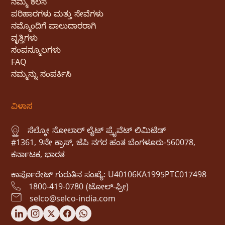
ನಮ್ಮ ಕೆಲಸ
ಪರಿಹಾರಗಳು ಮತ್ತು ಸೇವೆಗಳು
ನಮ್ಮೊಂದಿಗೆ ಪಾಲುದಾರರಾಗಿ
ವೃತ್ತಿಗಳು
ಸಂಪನ್ಮೂಲಗಳು
FAQ
ನಮ್ಮನ್ನು ಸಂಪರ್ಕಿಸಿ
ವಿಳಾಸ
ಸೆಲ್ಕೋ ಸೋಲಾರ್ ಲೈಟ್ ಪ್ರೈವೆಟ್ ಲಿಮಿಟೆಡ್
#1361, 9ನೇ ಕ್ರಾಸ್, ಜೆಪಿ ನಗರ ಹಂತ ಬೆಂಗಳೂರು-560078,
ಕರ್ನಾಟಕ, ಭಾರತ
ಕಾರ್ಪೊರೇಟ್ ಗುರುತಿನ ಸಂಖ್ಯೆ: U40106KA1995PTC017498
1800-419-0780 (ಟೋಲ್-ಫ್ರೀ)
selco@selco-india.com