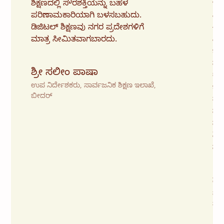
ಶಿಕ್ಷಣದಲ್ಲಿ ಸೌರಶಕ್ತಿಯನ್ನು ಬಹಳ
ಇ-
ಪರಿಣಾಮಕಾರಿಯಾಗಿ ಬಳಸಬಹುದು.
ವಿಷ
ಡಿಜಿಟಲ್ ಶಿಕ್ಷಣವು ನಗರ ಪ್ರದೇಶಗಳಿಗೆ
ಈಗ
ಮಾತ್ರ ಸೀಮಿತವಾಗಬಾರದು.
ವಿವ
ಬೋ
ಪ್ರ
ಶ್ರೀ ಸಲೀಂ ಪಾಷಾ
ರೇಖ
ಉಪ ನಿರ್ದೇಶಕರು, ಸಾರ್ವಜನಿಕ ಶಿಕ್ಷಣ ಇಲಾಖೆ,
ಚಲ
ಬೀದರ್
ತೆ
ವರದ
ಪರಿ
ಶಿ
ಸಾಧ
ಸ
ಮುಖ
ಶಾಲ