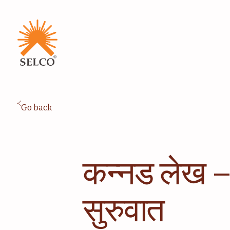
उपजीविका
आरोग्यसेवा
शिक्षण
संस्थात्मक सेवा
समुदाय
घरासाठी ऊर्जा
सल्लागार
सेवा आणि देखभाल
Go back
कन्नड लेख –
सुरुवात