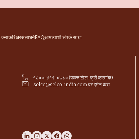
ी करा
करिअर
संसाधने
FAQ
आमच्याशी संपर्क साधा
१८००-४१९-०७८० (फक्त टोल-फ्री क्रमांक)
selco@selco-india.com वर ईमेल करा