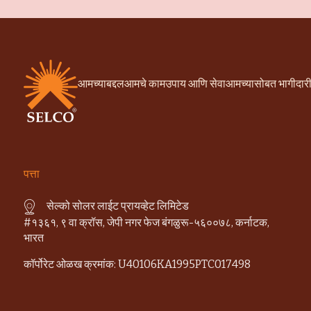
आमच्याबद्दल
आमचे काम
उपाय आणि सेवा
आमच्यासोबत भागीदार
पत्ता
सेल्को सोलर लाईट प्रायव्हेट लिमिटेड
#१३६१, ९ वा क्रॉस, जेपी नगर फेज बंगळुरू-५६००७८, कर्नाटक,
भारत
कॉर्पोरेट ओळख क्रमांक: U40106KA1995PTC017498