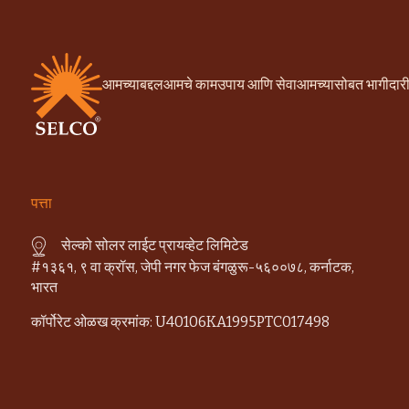
आमच्याबद्दल
आमचे काम
उपाय आणि सेवा
आमच्यासोबत भागीदार
पत्ता
सेल्को सोलर लाईट प्रायव्हेट लिमिटेड
#१३६१, ९ वा क्रॉस, जेपी नगर फेज बंगळुरू-५६००७८, कर्नाटक,
भारत
कॉर्पोरेट ओळख क्रमांक: U40106KA1995PTC017498