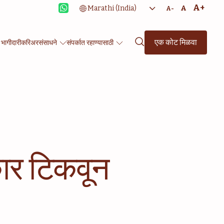
A+
A
A-
एक कोट मिळवा
 भागीदारी
करिअर
संसाधने
संपर्कात रहाण्यासाठी
कार टिकवून