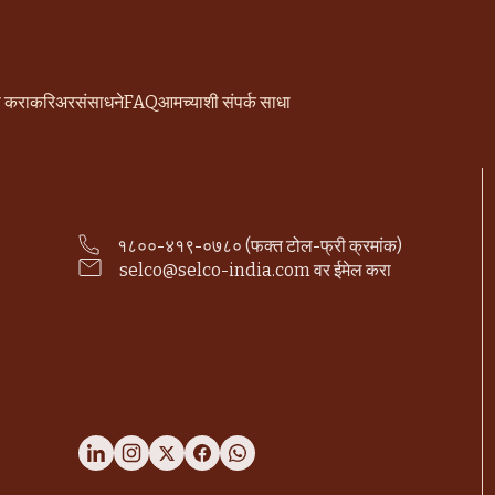
ी करा
करिअर
संसाधने
FAQ
आमच्याशी संपर्क साधा
१८००-४१९-०७८० (फक्त टोल-फ्री क्रमांक)
selco@selco-india.com वर ईमेल करा