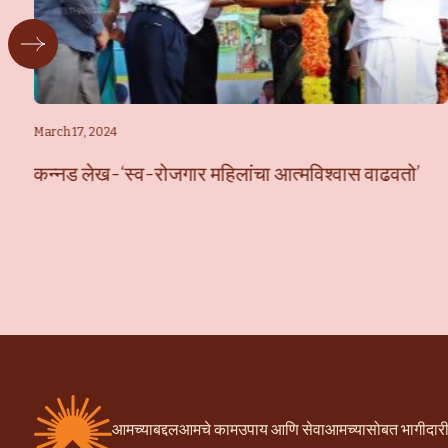
March 17, 2024
कन्नड लेख-‘स्व-रोजगार महिलांचा आत्मविश्वास वाढवतो’
आमच्याबद्दल
आमचे काम
उपाय आणि सेवा
आमच्यासोबत भागीदार