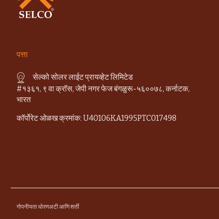
पत्ता
सेल्को सोलर लाईट प्रायव्हेट लिमिटेड
#१३६१, ९ वा क्रॉस, जेपी नगर फेज बंगळुरू-५६००७८, कर्नाटक,
भारत
कॉर्पोरेट ओळख क्रमांक: U40106KA1995PTC017498
गोपनीयता धोरण
अटी आणि शर्ती