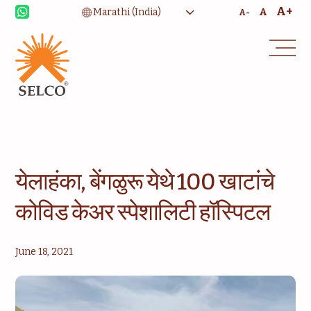
उपजीविका
आरोग्यसेवा
A+
A
A-
शिक्षण
संस्थात्मक सेवा
समुदाय
घरासाठी ऊर्जा
सल्लागार
सेवा आणि देखभाल
येलाहंका, बेंगळुरू येथे 100 खाटांचे
कोविड केअर स्पेशालिटी हॉस्पिटल
June 18, 2021