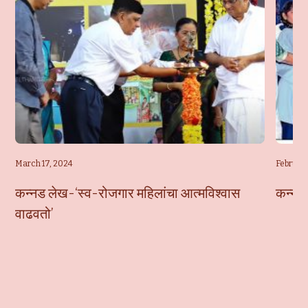
March 17, 2024
February
कन्नड लेख-‘स्व-रोजगार महिलांचा आत्मविश्वास
कन्नड 
वाढवतो’