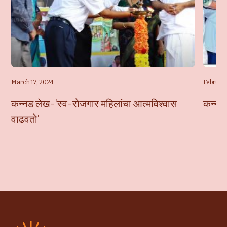
March 17, 2024
February
कन्नड लेख-‘स्व-रोजगार महिलांचा आत्मविश्वास
कन्नड 
वाढवतो’