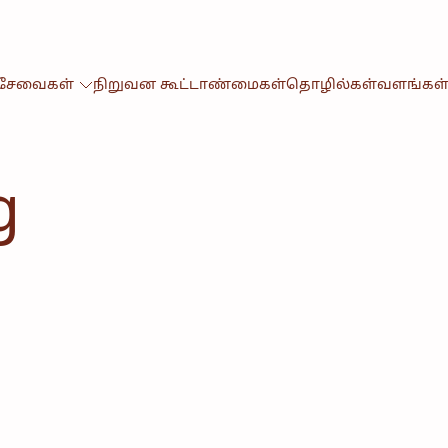
& சேவைகள்
நிறுவன கூட்டாண்மைகள்
தொழில்கள்
வளங்கள
g