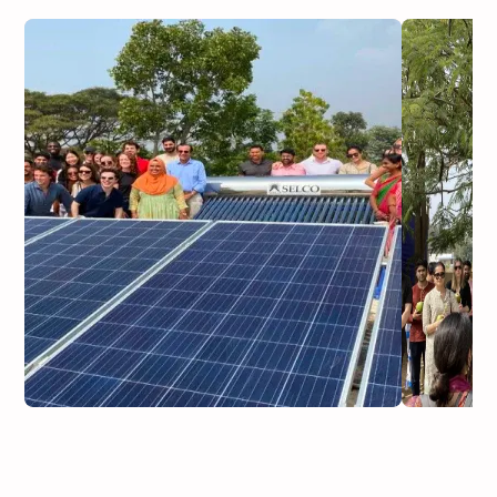
समुदाय
घरेलू ऊर्जा
कंसल्टेंसी
सेवा और रखरखाव