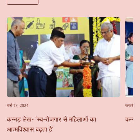
मार्च 17, 2024
फ़रवरी 24
कन्नड़ लेख- ‘स्व-रोजगार से महिलाओं का
कन्नड़
आत्मविश्वास बढ़ता है’