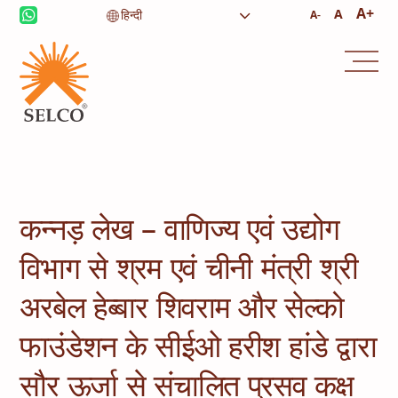
A+
A
A-
आजीविका
स्वास्थ्य देखभाल
शिक्षा
संस्थागत सेवाएं
समुदाय
घरेलू ऊर्जा
कंसल्टेंसी
सेवा और रखरखाव
कन्नड़ लेख – वाणिज्य एवं उद्योग
विभाग से श्रम एवं चीनी मंत्री श्री
अरबेल हेब्बार शिवराम और सेल्को
फाउंडेशन के सीईओ हरीश हांडे द्वारा
सौर ऊर्जा से संचालित प्रसव कक्ष