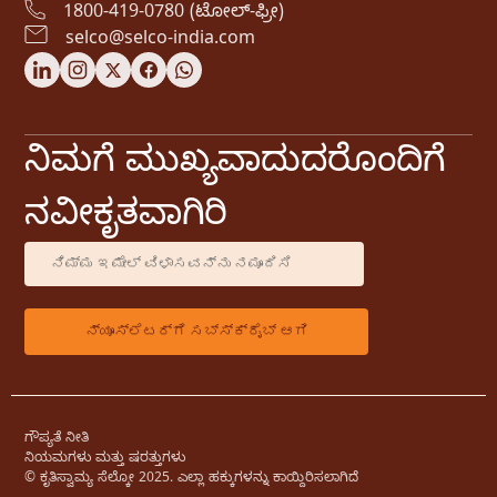
1800-419-0780 (ಟೋಲ್-ಫ್ರೀ)
selco@selco-india.com
ನಿಮಗೆ ಮುಖ್ಯವಾದುದರೊಂದಿಗೆ
ನವೀಕೃತವಾಗಿರಿ
ಗೌಪ್ಯತೆ ನೀತಿ
ನಿಯಮಗಳು ಮತ್ತು ಷರತ್ತುಗಳು
© ಕೃತಿಸ್ವಾಮ್ಯ ಸೆಲ್ಕೋ 2025. ಎಲ್ಲಾ ಹಕ್ಕುಗಳನ್ನು ಕಾಯ್ದಿರಿಸಲಾಗಿದೆ