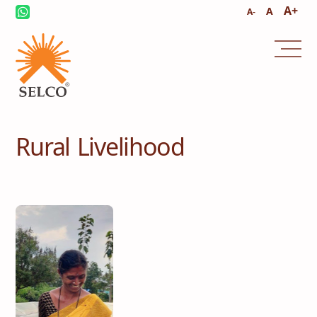
A+
A
A-
Rural Livelihood