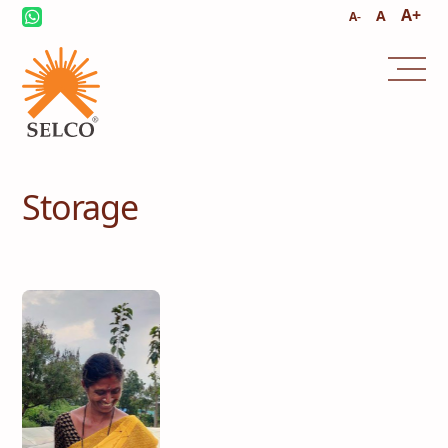
A+
A
A-
Storage