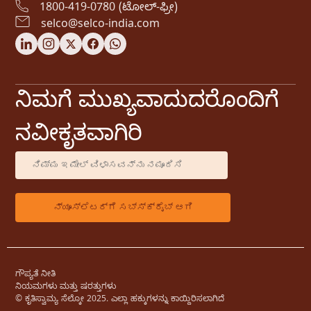
1800-419-0780 (ಟೋಲ್-ಫ್ರೀ)
selco@selco-india.com
ನಿಮಗೆ ಮುಖ್ಯವಾದುದರೊಂದಿಗೆ
ನವೀಕೃತವಾಗಿರಿ
ಗೌಪ್ಯತೆ ನೀತಿ
ನಿಯಮಗಳು ಮತ್ತು ಷರತ್ತುಗಳು
© ಕೃತಿಸ್ವಾಮ್ಯ ಸೆಲ್ಕೋ 2025. ಎಲ್ಲಾ ಹಕ್ಕುಗಳನ್ನು ಕಾಯ್ದಿರಿಸಲಾಗಿದೆ