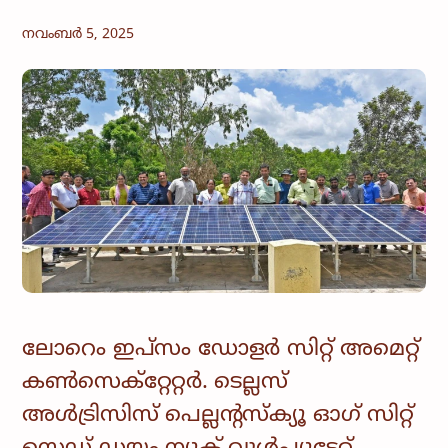
നവംബർ 5, 2025
ലോറെം ഇപ്സം ഡോളർ സിറ്റ് അമെറ്റ്
കൺസെക്റ്റേറ്റർ. ടെല്ലസ്
അൾട്രിസിസ് പെല്ലൻ്റസ്‌ക്യൂ ഓഗ് സിറ്റ്