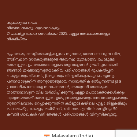
സ്വകാര്യതാ നയം
നിബന്ധനകളും വ്യവസ്ഥകളും
© പകർപ്പവകാശ സെൽകോ 2025. എല്ലാ അവകാശങ്ങളും
നിക്ഷിപ്തം
ഭൂപ്രദേശം, സെറ്റിൽമെൻ്റുകളുടെ സ്വഭാവം, താങ്ങാനാവുന്ന വില,
അടിസ്ഥാന സൗകര്യങ്ങളുടെ അവസ്ഥ മുതലായവ പോലുള്ള
ഞങ്ങളുടെ ഉപഭോക്താക്കളുടെ ആവശ്യങ്ങൾ ശ്രദ്ധിച്ചുകൊണ്ട്
ഞങ്ങൾ ഇഷ്ടാനുസൃതമാക്കിയ പരിഹാരങ്ങൾ രൂപകൽപ്പന
ചെയ്യുകയും വികസിപ്പിക്കുകയും വിന്യസിക്കുകയും ചെയ്യുന്നു.
പണമൊഴുക്കിന് അനുയോജ്യമായ സാമ്പത്തിക ഉൽപ്പന്നങ്ങളുള്ള
പ്രാദേശിക ധനകാര്യ സ്ഥാപനങ്ങൾ, അതുവഴി അവരുടെ
താങ്ങാനാവുന്ന വില വർദ്ധിപ്പിക്കുന്നു. എല്ലാ ഉപഭോക്താക്കൾക്കും
കൃത്യസമയത്ത് ഞങ്ങളുടെ ഉൽപ്പന്നങ്ങളുടെയും സേവനങ്ങളുടെയും
ഗുണനിലവാരം ഉറപ്പാക്കുന്നതിന് കർണ്ണാടകയിലെ എല്ലാ ജില്ലകളിലും
മഹാരാഷ്ട്ര, കേരളം, തമിഴ്‌നാട്, ബിഹാർ എന്നിവിടങ്ങളിലും 50
കമ്പനി ശാഖകൾ വഴി ഞങ്ങൾ പരിഹാരങ്ങൾ വിന്യസിക്കുന്നു.
Malayalam (India)