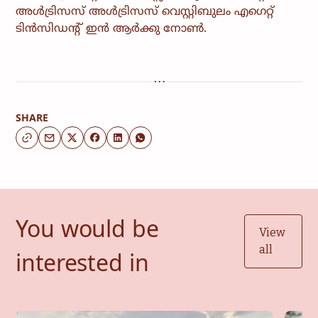
അൾട്രിസസ് അൾട്രിസസ് വെസ്റ്റിബുലം എഗെറ്റ്
ടിൻസിഡൻ്റ് ഇൻ ആർക്കു നോൺ.
SHARE
You would be
View
all
interested in