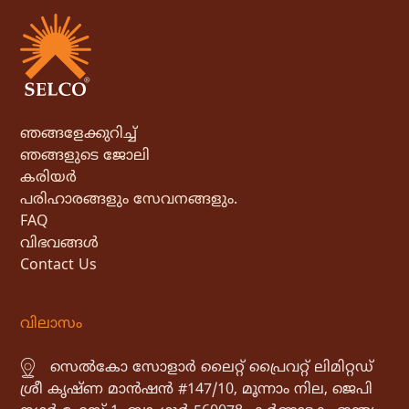
ഞങ്ങളേക്കുറിച്ച്
ഞങ്ങളുടെ ജോലി
കരിയർ
പരിഹാരങ്ങളും സേവനങ്ങളും.
FAQ
വിഭവങ്ങൾ
Contact Us
വിലാസം
സെൽകോ സോളാർ ലൈറ്റ് പ്രൈവറ്റ് ലിമിറ്റഡ്
ശ്രീ കൃഷ്ണ മാൻഷൻ #147/10, മൂന്നാം നില, ജെപി