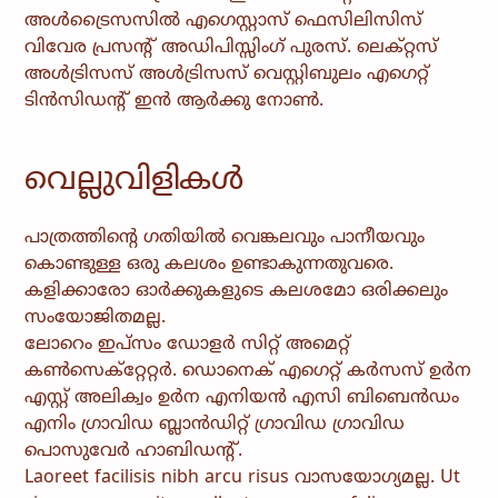
അൾട്രൈസസിൽ എഗെസ്റ്റാസ് ഫെസിലിസിസ്
വിവേര പ്രസൻ്റ് അഡിപിസ്സിംഗ് പുരസ്. ലെക്റ്റസ്
അൾട്രിസസ് അൾട്രിസസ് വെസ്റ്റിബുലം എഗെറ്റ്
ടിൻസിഡൻ്റ് ഇൻ ആർക്കു നോൺ.
വെല്ലുവിളികൾ
പാത്രത്തിന്റെ ഗതിയിൽ വെങ്കലവും പാനീയവും
കൊണ്ടുള്ള ഒരു കലശം ഉണ്ടാകുന്നതുവരെ.
കളിക്കാരോ ഓർക്കുകളുടെ കലശമോ ഒരിക്കലും
സംയോജിതമല്ല.
ലോറെം ഇപ്സം ഡോളർ സിറ്റ് അമെറ്റ്
കൺസെക്റ്റേറ്റർ. ഡൊനെക് എഗെറ്റ് കർസസ് ഉർന
എസ്റ്റ് അലിക്വം ഉർന എനിയൻ എസി ബിബെൻഡം
എനിം ഗ്രാവിഡ ബ്ലാൻഡിറ്റ് ഗ്രാവിഡ ഗ്രാവിഡ
പൊസുവേർ ഹാബിഡൻ്റ്.
Laoreet facilisis nibh arcu risus വാസയോഗ്യമല്ല. Ut