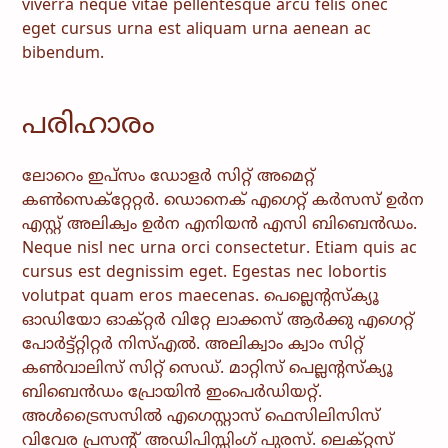
viverra neque vitae pellentesque arcu felis onec
eget cursus urna est aliquam urna aenean ac
bibendum.
പരിഹാരം
ലോറെം ഇപ്സം ഡോളർ സിറ്റ് അമെറ്റ്
കൺസെക്റ്റേറ്റർ. ഡൊനെക് എഗെറ്റ് കർസസ് ഉർന
എസ്റ്റ് അലിക്വം ഉർന എനിയൻ എസി ബിബെൻഡം.
Neque nisl nec urna orci consectetur. Etiam quis ac
cursus est degnissim eget. Egestas nec lobortis
volutpat quam eros maecenas. പെല്ലെൻ്റസ്‌ക്യൂ
ഓഡിയോ ഓക്‌റ്റർ വിറ്റേ ലാക്കസ് ആർക്കു എഗെറ്റ്
പോർട്ട്‌റ്റിറ്റർ നിസ്എൽ. അലിക്വാം ക്വാം സിറ്റ്
കൺവാലിസ് സിറ്റ് സെഡ്. മാറ്റിസ് പെല്ലൻ്റസ്‌ക്യൂ
ബിബെൻഡം പ്രോയിൻ ഇംപെർഡിയറ്റ്.
അൾട്രൈസസിൽ എഗെസ്റ്റാസ് ഫെസിലിസിസ്
വിവേര പ്രസൻ്റ് അഡിപിസ്സിംഗ് പുരസ്. ലെക്റ്റസ്