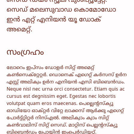
സെഡ് ഡയം ന്യൂക് വുൾപ്യൂട്ടേറ്റ്.
സെഡ് മലെസുവാഡ കൊമോഡോ
ഇൻ എറ്റ് എനിയൻ യൂ ഡോക്
അമെറ്റ്.
സംഗ്രഹം
ലോറെം ഇപ്സം ഡോളർ സിറ്റ് അമെറ്റ്
കൺസെക്റ്റേറ്റർ. ഡൊനെക് എഗെറ്റ് കർസസ് ഉർന
എസ്റ്റ് അലിക്വം ഉർന എനിയൻ എസി ബിബെൻഡം.
Neque nisl nec urna orci consectetur. Etiam quis ac
cursus est degnissim eget. Egestas nec lobortis
volutpat quam eros maecenas. പെല്ലെൻ്റസ്‌ക്യൂ
ഓഡിയോ ഓക്‌റ്റർ വിറ്റേ ലാക്കസ് ആർക്കു എഗെറ്റ്
പോർട്ട്‌റ്റിറ്റർ നിസ്എൽ. അലിക്വാം ക്വാം സിറ്റ്
കൺവാലിസ് സിറ്റ് സെഡ്. മാറ്റിസ് പെല്ലൻ്റസ്‌ക്യൂ
ബിബെൻഡം പ്രോയിൻ ഇംപെർഡിയറ്റ്.