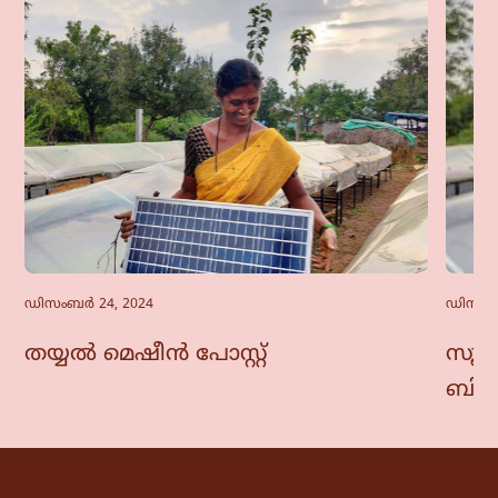
ഡിസംബർ 24, 2024
ഡിസംബർ
തയ്യൽ മെഷീൻ പോസ്റ്റ്
സൂക
ബിസി