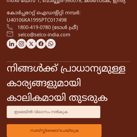
നഗർ ഫേസ് 1, ബാംഗ്ലൂർ-560078, കർണാടക, ഇന്ത്യ
കോർപ്പറേറ്റ് ഐഡൻ്റിറ്റി നമ്പർ:
U40106KA1995PTC017498
1800-419-0780 (ടോൾ ഫ്രീ)
selco@selco-india.com
നിങ്ങൾക്ക് പ്രാധാന്യമുള്ള
കാര്യങ്ങളുമായി
കാലികമായി തുടരുക