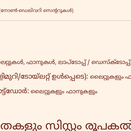
ി (നോൺ-ഡെലിവറി സെന്ററുകൾ)
്റുകൾ, ഫാനുകൾ, ലാപ്‌ടോപ്പ് / ഡെസ്‌ക്‌ടോപ്പ
മുറി/ടോയ്‌ലറ്റ് ഉൾപ്പെടെ):
ലൈറ്റുകളും 
 ഔട്ട്ഡോർ:
ലൈറ്റുകളും ഫാനുകളും
ും സിസ്റ്റം രൂപകൽപ