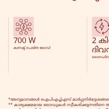
700 W
2 കി
ദിവ
കണക്ട് ചെയ്ത ലോഡ്
ദൈനംദി
*അനുമാനങ്ങൾ ഐപിഎച്ച്എസ് മാർഗ്ഗനിർദ്ദേശങ്ങള
** കാര്യക്ഷമമായ ലോഡുകൾ സ്വീകരിക്കുന്നതിനെ 