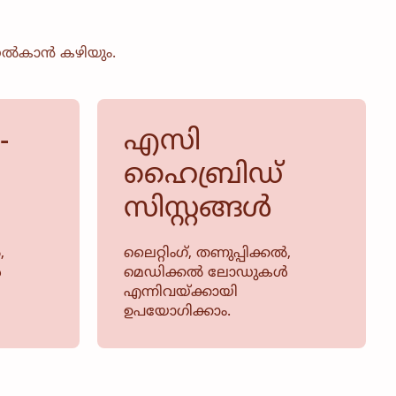
 നൽകാൻ കഴിയും.
-
എസി
ഹൈബ്രിഡ്
സിസ്റ്റങ്ങൾ
,
ലൈറ്റിംഗ്, തണുപ്പിക്കൽ,
ൾ
മെഡിക്കൽ ലോഡുകൾ
എന്നിവയ്ക്കായി
ഉപയോഗിക്കാം.