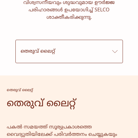
വിശ്വസനീയവും ശുദ്ധവുമായ ഊർജ്ജ
വിദ്യാഭ്യാസം
സാംസ്കാരിക
പരിഹാരങ്ങൾ ഉപയോഗിച്ച് SELCO
സേവനങ്ങൾ
ശാക്തീകരിക്കുന്നു.
സമൂഹം
വീട്ടുകാർക്ക് ശക്തി
സമാലോചന
സേവനവും മാനേജ്മെൻ്റും
തെരുവ് ലൈറ്റ്
തെരുവ് ലൈറ്റ്
തെരുവ് ലൈറ്റ്
പകൽ സമയത്ത് സൂര്യപ്രകാശത്തെ
വൈദ്യുതിയിലേക്ക് പരിവർത്തനം ചെയ്യുകയും