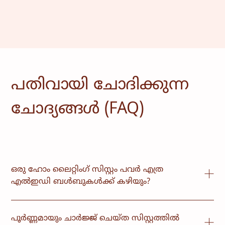
പതിവായി ചോദിക്കുന്ന
ചോദ്യങ്ങൾ (FAQ)
ഒരു ഹോം ലൈറ്റിംഗ് സിസ്റ്റം പവർ എത്ര
എൽഇഡി ബൾബുകൾക്ക് കഴിയും?
സിസ്റ്റം വലുപ്പത്തെ ആശ്രയിച്ച്, മൊബൈൽ
ചാർജിംഗിനും ചിലപ്പോൾ ആരാധകനും ഒപ്പം 2
പൂർണ്ണമായും ചാർജ്ജ് ചെയ്ത സിസ്റ്റത്തിൽ