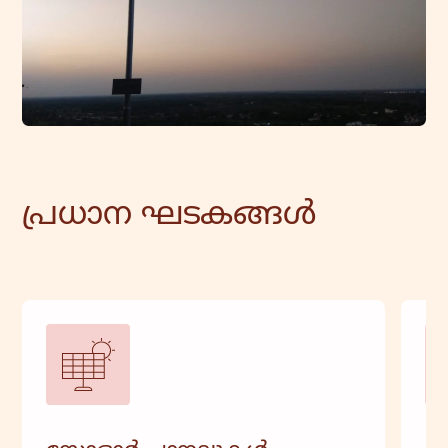
പ്രധാന ഘടകങ്ങൾ