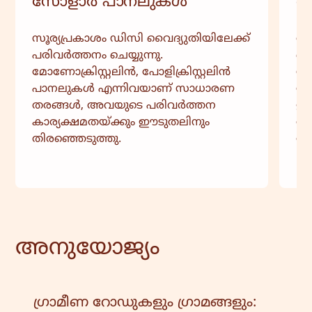
സോളാർ പാനലുകൾ
റീ
സൂര്യപ്രകാശം ഡിസി വൈദ്യുതിയിലേക്ക്
രാ
പരിവർത്തനം ചെയ്യുന്നു.
സ്
മോണോക്രിസ്റ്റലിൻ, പോളിക്രിസ്റ്റലിൻ
സൃ
പാനലുകൾ എന്നിവയാണ് സാധാരണ
സ
തരങ്ങൾ, അവയുടെ പരിവർത്തന
ഉപ
കാര്യക്ഷമതയ്ക്കും ഈടുതലിനും
ആയ
തിരഞ്ഞെടുത്തു.
ശേ
അനുയോജ്യം
ഗ്രാമീണ റോഡുകളും ഗ്രാമങ്ങളും: