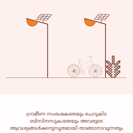
ഗ്രാമീണ സംരംഭകരെയും ചെറുകിട
ബിസിനസുകാരെയും അവരുടെ
ജീവിതോപായ
ആരോഗ്യ സംരക്ഷണം
ആവശ്യങ്ങൾക്കനുസൃതമായി താങ്ങാനാവുന്നതും