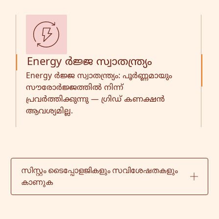
Energy ർജ്ജ സ്വാതന്ത്ര്യം
ല
Energy ർജ്ജ സ്വാതന്ത്ര്യം: പൂർണ്ണമായും
സൗരോർജ്ജത്തിൽ നിന്ന്
പ
പ്രവർത്തിക്കുന്നു — ഗ്രിഡ് കണക്ഷൻ
ഇ
ആവശ്യമില്ല.
ക
സിസ്റ്റം ടൈപ്പോളജികളും സവിശേഷതകളും
കാണുക