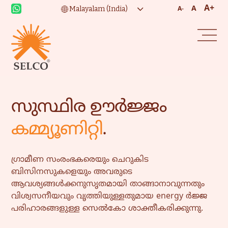
A+
A
A-
സുസ്ഥിര ഊർജ്ജം
കമ്മ്യൂണിറ്റി
.
ഗ്രാമീണ സംരംഭകരെയും ചെറുകിട
ബിസിനസുകളെയും അവരുടെ
ആവശ്യങ്ങൾക്കനുസൃതമായി താങ്ങാനാവുന്നതും
വിശ്വസനീയവും വൃത്തിയുള്ളതുമായ energy ർജ്ജ
പരിഹാരങ്ങളുള്ള സെൽകോ ശാക്തീകരിക്കുന്നു.