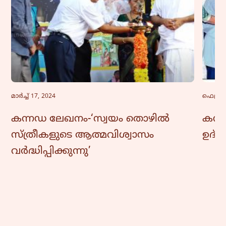
മാർച്ച്‌ 17, 2024
ഫെബ്രു
കന്നഡ ലേഖനം-‘സ്വയം തൊഴിൽ
കന്ന
സ്ത്രീകളുടെ ആത്മവിശ്വാസം
ഉദ്
വർദ്ധിപ്പിക്കുന്നു’