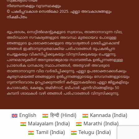
സ്വകാര്യതാ നയം
നിബന്ധനകളും വ്യവസ്ഥകളും
© പകർപ്പവകാശ സെൽകോ 2025. എല്ലാ അവകാശങ്ങളും
നിക്ഷിപ്തം
ഭൂപ്രദേശം, സെറ്റിൽമെൻ്റുകളുടെ സ്വഭാവം, താങ്ങാനാവുന്ന വില,
അടിസ്ഥാന സൗകര്യങ്ങളുടെ അവസ്ഥ മുതലായവ പോലുള്ള
ഞങ്ങളുടെ ഉപഭോക്താക്കളുടെ ആവശ്യങ്ങൾ ശ്രദ്ധിച്ചുകൊണ്ട്
ഞങ്ങൾ ഇഷ്ടാനുസൃതമാക്കിയ പരിഹാരങ്ങൾ രൂപകൽപ്പന
ചെയ്യുകയും വികസിപ്പിക്കുകയും വിന്യസിക്കുകയും ചെയ്യുന്നു.
പണമൊഴുക്കിന് അനുയോജ്യമായ സാമ്പത്തിക ഉൽപ്പന്നങ്ങളുള്ള
പ്രാദേശിക ധനകാര്യ സ്ഥാപനങ്ങൾ, അതുവഴി അവരുടെ
താങ്ങാനാവുന്ന വില വർദ്ധിപ്പിക്കുന്നു. എല്ലാ ഉപഭോക്താക്കൾക്കും
കൃത്യസമയത്ത് ഞങ്ങളുടെ ഉൽപ്പന്നങ്ങളുടെയും സേവനങ്ങളുടെയും
ഗുണനിലവാരം ഉറപ്പാക്കുന്നതിന് കർണ്ണാടകയിലെ എല്ലാ ജില്ലകളിലും
മഹാരാഷ്ട്ര, കേരളം, തമിഴ്‌നാട്, ബിഹാർ എന്നിവിടങ്ങളിലും 50
കമ്പനി ശാഖകൾ വഴി ഞങ്ങൾ പരിഹാരങ്ങൾ വിന്യസിക്കുന്നു.
English
हिन्दी
(
Hindi
)
Kannada (India)
Malayalam (India)
Marathi (India)
Tamil (India)
Telugu (India)