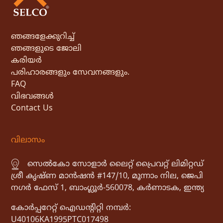
ഞങ്ങളേക്കുറിച്ച്
ഞങ്ങളുടെ ജോലി
കരിയർ
പരിഹാരങ്ങളും സേവനങ്ങളും.
FAQ
വിഭവങ്ങൾ
Contact Us
വിലാസം
സെൽകോ സോളാർ ലൈറ്റ് പ്രൈവറ്റ് ലിമിറ്റഡ്
ശ്രീ കൃഷ്ണ മാൻഷൻ #147/10, മൂന്നാം നില, ജെപി
നഗർ ഫേസ് 1, ബാംഗ്ലൂർ-560078, കർണാടക, ഇന്ത്യ
കോർപ്പറേറ്റ് ഐഡൻ്റിറ്റി നമ്പർ:
U40106KA1995PTC017498