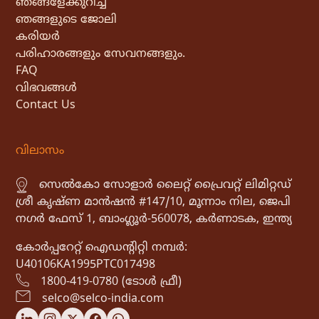
ഞങ്ങളേക്കുറിച്ച്
ഞങ്ങളുടെ ജോലി
കരിയർ
പരിഹാരങ്ങളും സേവനങ്ങളും.
FAQ
വിഭവങ്ങൾ
Contact Us
വിലാസം
സെൽകോ സോളാർ ലൈറ്റ് പ്രൈവറ്റ് ലിമിറ്റഡ്
ശ്രീ കൃഷ്ണ മാൻഷൻ #147/10, മൂന്നാം നില, ജെപി
നഗർ ഫേസ് 1, ബാംഗ്ലൂർ-560078, കർണാടക, ഇന്ത്യ
കോർപ്പറേറ്റ് ഐഡൻ്റിറ്റി നമ്പർ:
U40106KA1995PTC017498
1800-419-0780 (ടോൾ ഫ്രീ)
selco@selco-india.com