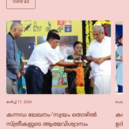
View all
മാർച്ച്‌ 17, 2024
ഫെബ്രു
കന്നഡ ലേഖനം-‘സ്വയം തൊഴിൽ
കന്ന
സ്ത്രീകളുടെ ആത്മവിശ്വാസം
ഉദ്