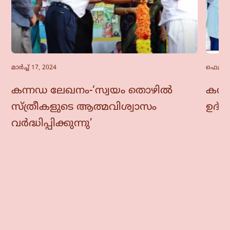
മാർച്ച്‌ 17, 2024
ഫെബ്രു
കന്നഡ ലേഖനം-‘സ്വയം തൊഴിൽ
കന്ന
സ്ത്രീകളുടെ ആത്മവിശ്വാസം
ഉദ്
വർദ്ധിപ്പിക്കുന്നു’