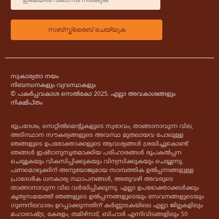
സ്വകാര്യതാ നയം
നിബന്ധനകളും വ്യവസ്ഥകളും
© പകർപ്പവകാശ സെൽകോ 2025. എല്ലാ അവകാശങ്ങളും
നിക്ഷിപ്തം
ഭൂപ്രദേശം, സെറ്റിൽമെൻ്റുകളുടെ സ്വഭാവം, താങ്ങാനാവുന്ന വില,
അടിസ്ഥാന സൗകര്യങ്ങളുടെ അവസ്ഥ മുതലായവ പോലുള്ള
ഞങ്ങളുടെ ഉപഭോക്താക്കളുടെ ആവശ്യങ്ങൾ ശ്രദ്ധിച്ചുകൊണ്ട്
ഞങ്ങൾ ഇഷ്ടാനുസൃതമാക്കിയ പരിഹാരങ്ങൾ രൂപകൽപ്പന
ചെയ്യുകയും വികസിപ്പിക്കുകയും വിന്യസിക്കുകയും ചെയ്യുന്നു.
പണമൊഴുക്കിന് അനുയോജ്യമായ സാമ്പത്തിക ഉൽപ്പന്നങ്ങളുള്ള
പ്രാദേശിക ധനകാര്യ സ്ഥാപനങ്ങൾ, അതുവഴി അവരുടെ
താങ്ങാനാവുന്ന വില വർദ്ധിപ്പിക്കുന്നു. എല്ലാ ഉപഭോക്താക്കൾക്കും
കൃത്യസമയത്ത് ഞങ്ങളുടെ ഉൽപ്പന്നങ്ങളുടെയും സേവനങ്ങളുടെയും
ഗുണനിലവാരം ഉറപ്പാക്കുന്നതിന് കർണ്ണാടകയിലെ എല്ലാ ജില്ലകളിലും
മഹാരാഷ്ട്ര, കേരളം, തമിഴ്‌നാട്, ബിഹാർ എന്നിവിടങ്ങളിലും 50