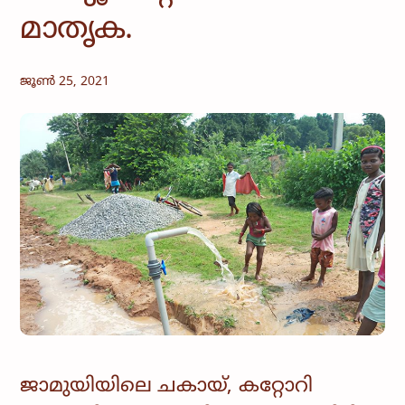
മാതൃക.
ജൂൺ 25, 2021
ജാമുയിയിലെ ചകായ്, കറ്റോറി