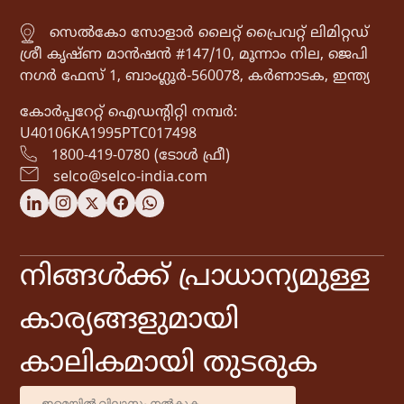
സെൽകോ സോളാർ ലൈറ്റ് പ്രൈവറ്റ് ലിമിറ്റഡ്
ശ്രീ കൃഷ്ണ മാൻഷൻ #147/10, മൂന്നാം നില, ജെപി
നഗർ ഫേസ് 1, ബാംഗ്ലൂർ-560078, കർണാടക, ഇന്ത്യ
കോർപ്പറേറ്റ് ഐഡൻ്റിറ്റി നമ്പർ:
U40106KA1995PTC017498
1800-419-0780 (ടോൾ ഫ്രീ)
selco@selco-india.com
നിങ്ങൾക്ക് പ്രാധാന്യമുള്ള
കാര്യങ്ങളുമായി
കാലികമായി തുടരുക