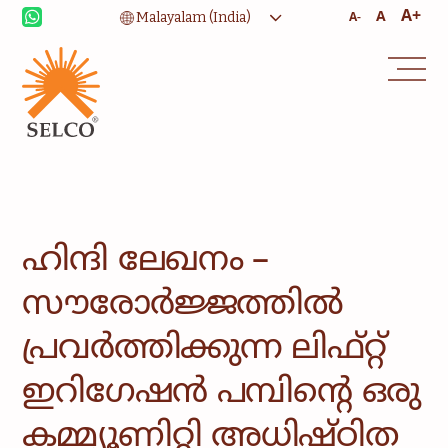
A+
A
A-
ജീവിതോപായ
ആരോഗ്യ സംരക്ഷണം
വിദ്യാഭ്യാസം
സാംസ്കാരിക
സേവനങ്ങൾ
സമൂഹം
വീട്ടുകാർക്ക് ശക്തി
ഹിന്ദി ലേഖനം –
സമാലോചന
സേവനവും മാനേജ്മെൻ്റും
സൗരോർജ്ജത്തിൽ
പ്രവർത്തിക്കുന്ന ലിഫ്റ്റ്
ഇറിഗേഷൻ പമ്പിന്റെ ഒരു
കമ്മ്യൂണിറ്റി അധിഷ്ഠിത