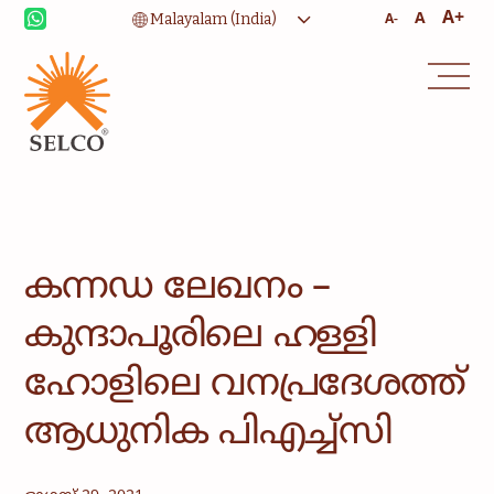
A+
A
A-
ജീവിതോപായ
ആരോഗ്യ സംരക്ഷണം
വിദ്യാഭ്യാസം
സാംസ്കാരിക
സേവനങ്ങൾ
സമൂഹം
വീട്ടുകാർക്ക് ശക്തി
കന്നഡ ലേഖനം – ​
സമാലോചന
സേവനവും മാനേജ്മെൻ്റും
കുന്ദാപൂരിലെ ഹള്ളി
ഹോളിലെ വനപ്രദേശത്ത്
ആധുനിക പിഎച്ച്സി