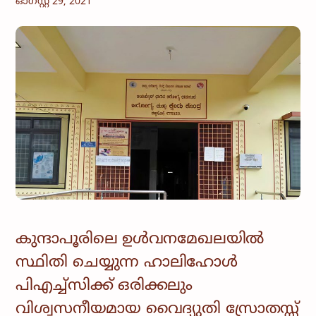
ഓഗസ്റ്റ്‌ 29, 2021
കുന്ദാപൂരിലെ ഉൾവനമേഖലയിൽ
സ്ഥിതി ചെയ്യുന്ന ഹാലിഹോൾ
പിഎച്ച്സിക്ക് ഒരിക്കലും
വിശ്വസനീയമായ വൈദ്യുതി സ്രോതസ്സ്