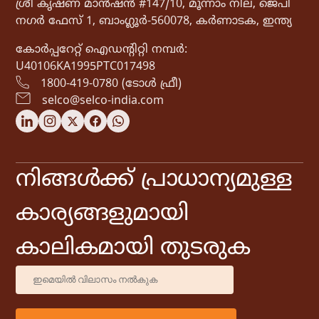
ശ്രീ കൃഷ്ണ മാൻഷൻ #147/10, മൂന്നാം നില, ജെപി
നഗർ ഫേസ് 1, ബാംഗ്ലൂർ-560078, കർണാടക, ഇന്ത്യ
കോർപ്പറേറ്റ് ഐഡൻ്റിറ്റി നമ്പർ:
U40106KA1995PTC017498
1800-419-0780 (ടോൾ ഫ്രീ)
selco@selco-india.com
നിങ്ങൾക്ക് പ്രാധാന്യമുള്ള
കാര്യങ്ങളുമായി
കാലികമായി തുടരുക