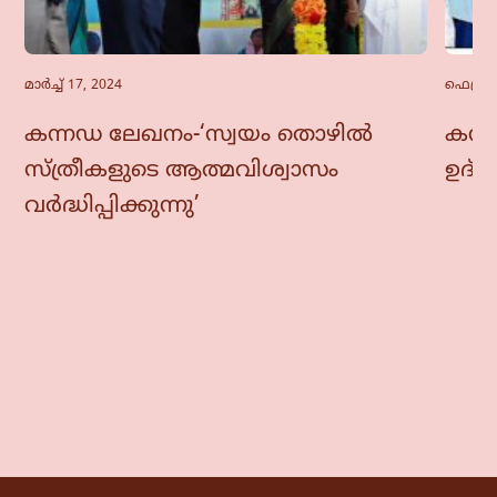
മാർച്ച്‌ 17, 2024
ഫെബ്രു
കന്നഡ ലേഖനം-‘സ്വയം തൊഴിൽ
കന്ന
സ്ത്രീകളുടെ ആത്മവിശ്വാസം
ഉദ്
വർദ്ധിപ്പിക്കുന്നു’