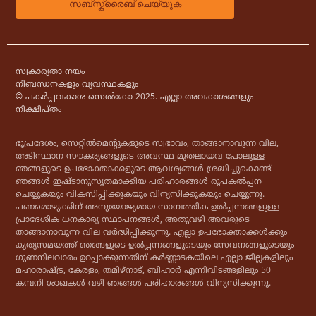
സ്വകാര്യതാ നയം
നിബന്ധനകളും വ്യവസ്ഥകളും
© പകർപ്പവകാശ സെൽകോ 2025. എല്ലാ അവകാശങ്ങളും
നിക്ഷിപ്തം
ഭൂപ്രദേശം, സെറ്റിൽമെൻ്റുകളുടെ സ്വഭാവം, താങ്ങാനാവുന്ന വില,
അടിസ്ഥാന സൗകര്യങ്ങളുടെ അവസ്ഥ മുതലായവ പോലുള്ള
ഞങ്ങളുടെ ഉപഭോക്താക്കളുടെ ആവശ്യങ്ങൾ ശ്രദ്ധിച്ചുകൊണ്ട്
ഞങ്ങൾ ഇഷ്ടാനുസൃതമാക്കിയ പരിഹാരങ്ങൾ രൂപകൽപ്പന
ചെയ്യുകയും വികസിപ്പിക്കുകയും വിന്യസിക്കുകയും ചെയ്യുന്നു.
പണമൊഴുക്കിന് അനുയോജ്യമായ സാമ്പത്തിക ഉൽപ്പന്നങ്ങളുള്ള
പ്രാദേശിക ധനകാര്യ സ്ഥാപനങ്ങൾ, അതുവഴി അവരുടെ
താങ്ങാനാവുന്ന വില വർദ്ധിപ്പിക്കുന്നു. എല്ലാ ഉപഭോക്താക്കൾക്കും
കൃത്യസമയത്ത് ഞങ്ങളുടെ ഉൽപ്പന്നങ്ങളുടെയും സേവനങ്ങളുടെയും
ഗുണനിലവാരം ഉറപ്പാക്കുന്നതിന് കർണ്ണാടകയിലെ എല്ലാ ജില്ലകളിലും
മഹാരാഷ്ട്ര, കേരളം, തമിഴ്‌നാട്, ബിഹാർ എന്നിവിടങ്ങളിലും 50
കമ്പനി ശാഖകൾ വഴി ഞങ്ങൾ പരിഹാരങ്ങൾ വിന്യസിക്കുന്നു.