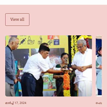
View all
മാർച്ച്‌ 17, 2024
ഫെബ്രു