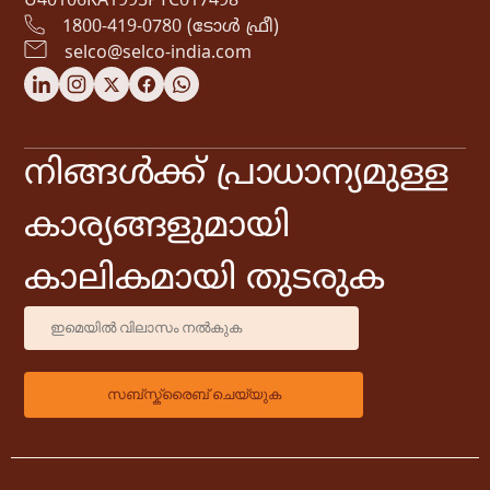
U40106KA1995PTC017498
1800-419-0780 (ടോൾ ഫ്രീ)
selco@selco-india.com
നിങ്ങൾക്ക് പ്രാധാന്യമുള്ള
കാര്യങ്ങളുമായി
കാലികമായി തുടരുക