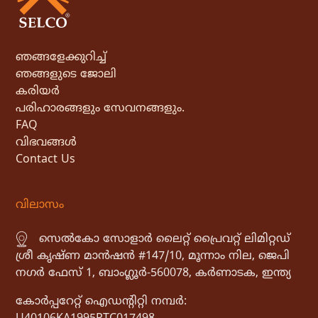
ഞങ്ങളേക്കുറിച്ച്
ഞങ്ങളുടെ ജോലി
കരിയർ
പരിഹാരങ്ങളും സേവനങ്ങളും.
FAQ
വിഭവങ്ങൾ
Contact Us
വിലാസം
സെൽകോ സോളാർ ലൈറ്റ് പ്രൈവറ്റ് ലിമിറ്റഡ്
ശ്രീ കൃഷ്ണ മാൻഷൻ #147/10, മൂന്നാം നില, ജെപി
നഗർ ഫേസ് 1, ബാംഗ്ലൂർ-560078, കർണാടക, ഇന്ത്യ
കോർപ്പറേറ്റ് ഐഡൻ്റിറ്റി നമ്പർ: