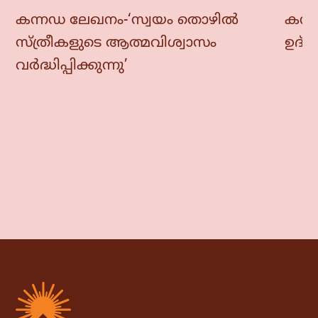
കന്നഡ ലേഖനം-‘സ്വയം തൊഴിൽ
കന്ന
സ്ത്രീകളുടെ ആത്മവിശ്വാസം
ഉദ്
വർദ്ധിപ്പിക്കുന്നു’