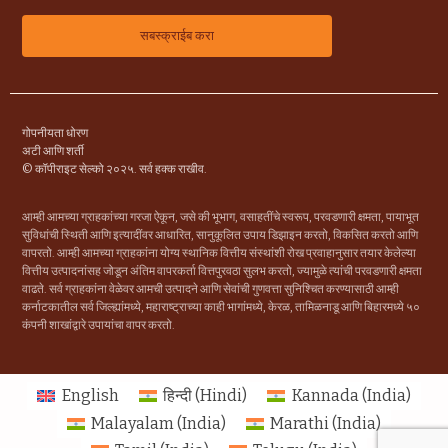
गोपनीयता धोरण
अटी आणि शर्ती
© कॉपीराइट सेल्को २०२५. सर्व हक्क राखीव.
आम्ही आमच्या ग्राहकांच्या गरजा ऐकून, जसे की भूभाग, वसाहतींचे स्वरूप, परवडणारी क्षमता, पायाभूत
सुविधांची स्थिती आणि इत्यादींवर आधारित, सानुकूलित उपाय डिझाइन करतो, विकसित करतो आणि
वापरतो. आम्ही आमच्या ग्राहकांना योग्य स्थानिक वित्तीय संस्थांशी रोख प्रवाहानुसार तयार केलेल्या
वित्तीय उत्पादनांसह जोडून अंतिम वापरकर्ता वित्तपुरवठा सुलभ करतो, ज्यामुळे त्यांची परवडणारी क्षमता
वाढते. सर्व ग्राहकांना वेळेवर आमची उत्पादने आणि सेवांची गुणवत्ता सुनिश्चित करण्यासाठी आम्ही
कर्नाटकातील सर्व जिल्ह्यांमध्ये, महाराष्ट्राच्या काही भागांमध्ये, केरळ, तामिळनाडू आणि बिहारमध्ये ५०
कंपनी शाखांद्वारे उपायांचा वापर करतो.
English
हिन्दी
(
Hindi
)
Kannada (India)
Malayalam (India)
Marathi (India)