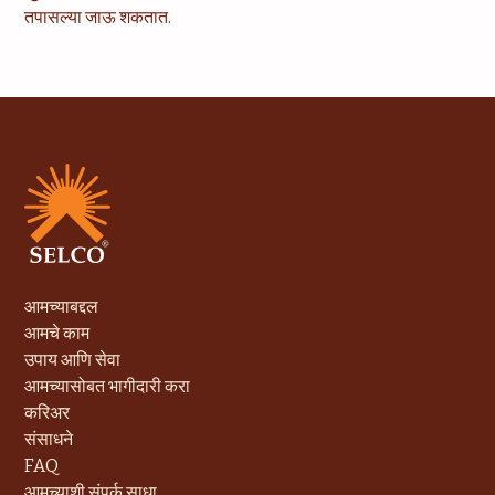
तपासल्या जाऊ शकतात.
आमच्याबद्दल
आमचे काम
उपाय आणि सेवा
आमच्यासोबत भागीदारी करा
करिअर
संसाधने
FAQ
आमच्याशी संपर्क साधा