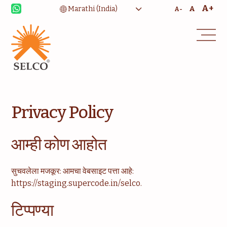
A+
A
A-
उपजीविका
आरोग्यसेवा
Privacy Policy
शिक्षण
संस्थात्मक सेवा
आम्ही कोण आहोत
समुदाय
घरासाठी ऊर्जा
सल्लागार
सेवा आणि देखभाल
सुचवलेला मजकूर: आमचा वेबसाइट पत्ता आहे:
https://staging.supercode.in/selco.
टिप्पण्या