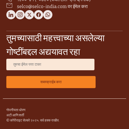
selco@selco-india.com वर ईमेल करा
तुमच्यासाठी महत्त्वाच्या असलेल्या
गोष्टींबद्दल अद्ययावत रहा
गोपनीयता धोरण
अटी आणि शर्ती
© कॉपीराइट सेल्को २०२५. सर्व हक्क राखीव.