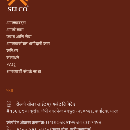
आमच्याबद्दल
आमचे काम
उपाय आणि सेवा
आमच्यासोबत भागीदारी करा
करिअर
संसाधने
FAQ
आमच्याशी संपर्क साधा
पत्ता
सेल्को सोलर लाईट प्रायव्हेट लिमिटेड
#१३६१, ९ वा क्रॉस, जेपी नगर फेज बंगळुरू-५६००७८, कर्नाटक, भारत
कॉर्पोरेट ओळख क्रमांक: U40106KA1995PTC017498
१८००-४१९-०७८० (फक्त टोल-फ्री क्रमांक)