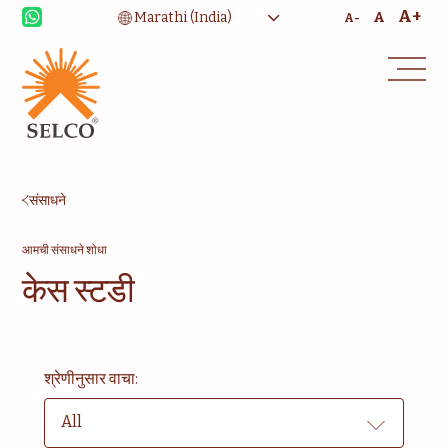
A+
A
A-
उपजीविका
आरोग्यसेवा
शिक्षण
संस्थात्मक सेवा
संसाधने
समुदाय
घरासाठी ऊर्जा
सल्लागार
सेवा आणि देखभाल
आमची संसाधने शोधा
केस स्टडी
श्रेणीनुसार वाचा:
All