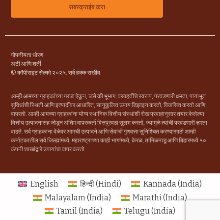
गोपनीयता धोरण
अटी आणि शर्ती
© कॉपीराइट सेल्को २०२५. सर्व हक्क राखीव.
आम्ही आमच्या ग्राहकांच्या गरजा ऐकून, जसे की भूभाग, वसाहतींचे स्वरूप, परवडणारी क्षमता, पायाभूत
सुविधांची स्थिती आणि इत्यादींवर आधारित, सानुकूलित उपाय डिझाइन करतो, विकसित करतो आणि
वापरतो. आम्ही आमच्या ग्राहकांना योग्य स्थानिक वित्तीय संस्थांशी रोख प्रवाहानुसार तयार केलेल्या
वित्तीय उत्पादनांसह जोडून अंतिम वापरकर्ता वित्तपुरवठा सुलभ करतो, ज्यामुळे त्यांची परवडणारी क्षमता
वाढते. सर्व ग्राहकांना वेळेवर आमची उत्पादने आणि सेवांची गुणवत्ता सुनिश्चित करण्यासाठी आम्ही
कर्नाटकातील सर्व जिल्ह्यांमध्ये, महाराष्ट्राच्या काही भागांमध्ये, केरळ, तामिळनाडू आणि बिहारमध्ये ५०
कंपनी शाखांद्वारे उपायांचा वापर करतो.
English
हिन्दी
(
Hindi
)
Kannada (India)
Malayalam (India)
Marathi (India)
Tamil (India)
Telugu (India)