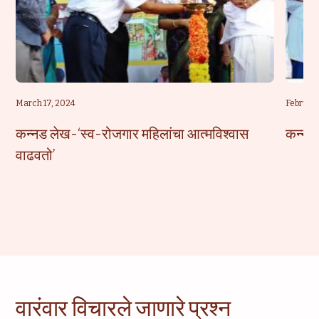
March 17, 2024
February
कन्नड लेख-‘स्व-रोजगार महिलांचा आत्मविश्वास
कन्नड 
वाढवतो’
वारंवार विचारले जाणारे प्रश्न