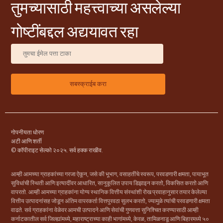
तुमच्यासाठी महत्त्वाच्या असलेल्या
गोष्टींबद्दल अद्ययावत रहा
गोपनीयता धोरण
अटी आणि शर्ती
© कॉपीराइट सेल्को २०२५. सर्व हक्क राखीव.
आम्ही आमच्या ग्राहकांच्या गरजा ऐकून, जसे की भूभाग, वसाहतींचे स्वरूप, परवडणारी क्षमता, पायाभूत
सुविधांची स्थिती आणि इत्यादींवर आधारित, सानुकूलित उपाय डिझाइन करतो, विकसित करतो आणि
वापरतो. आम्ही आमच्या ग्राहकांना योग्य स्थानिक वित्तीय संस्थांशी रोख प्रवाहानुसार तयार केलेल्या
वित्तीय उत्पादनांसह जोडून अंतिम वापरकर्ता वित्तपुरवठा सुलभ करतो, ज्यामुळे त्यांची परवडणारी क्षमता
वाढते. सर्व ग्राहकांना वेळेवर आमची उत्पादने आणि सेवांची गुणवत्ता सुनिश्चित करण्यासाठी आम्ही
कर्नाटकातील सर्व जिल्ह्यांमध्ये, महाराष्ट्राच्या काही भागांमध्ये, केरळ, तामिळनाडू आणि बिहारमध्ये ५०