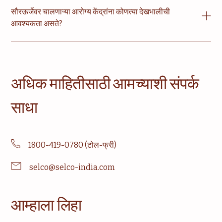
स्थानिक दरांवर अवलंबून असते. सौर यंत्रणा बसवल्यानंतर बहुतेक आरोग्य
सौरऊर्जेवर चालणाऱ्या आरोग्य केंद्रांना कोणत्या देखभालीची
केंद्रांमध्ये मासिक वीज खर्चात ६०%-९०% कपात होते.
आवश्यकता असते?
मूलभूत देखभालीमध्ये नियमितपणे पॅनल्स साफ करणे, दर ६-१२ महिन्यांनी
बॅटरीची स्थिती तपासणे आणि आवश्यकतेनुसार इन्व्हर्टर/कंट्रोलरची
तपासणी करणे समाविष्ट आहे. SELCO सर्व नियमित तपासण्या
अधिक माहितीसाठी आमच्याशी संपर्क
हाताळण्यासाठी सेवा योजना देते.
साधा
1800-419-0780 (टोल-फ्री)
selco@selco-india.com
आम्हाला लिहा