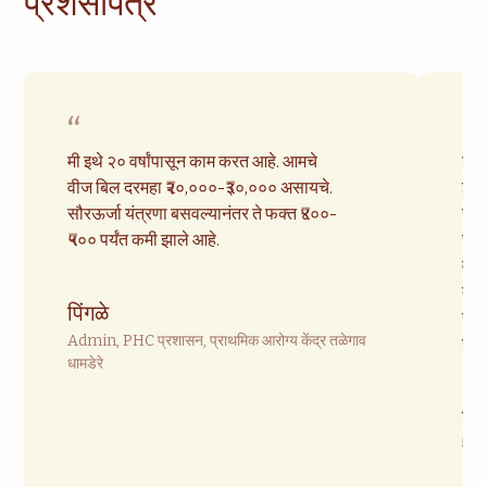
प्रशंसापत्र
“
“
मी इथे २० वर्षांपासून काम करत आहे. आमचे
शस्
वीज बिल दरमहा ₹२०,०००-₹३०,००० असायचे.
झाल
सौरऊर्जा यंत्रणा बसवल्यानंतर ते फक्त ₹४००-
जनर
₹५०० पर्यंत कमी झाले आहे.
सेल
वीज
दरम
पिंगळे
सौर
Admin, PHC प्रशासन, प्राथमिक आरोग्य केंद्र तळेगाव
खात्
धामडेरे
डॉ.
वैद्