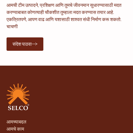
आमची टीम उत्पादने, प्रशिक्षण आणि तुमचे जीवनमान सुधारण्यासाठी मदत
करण्याबाबत कोणत्याही चौकशीत तुम्हाला मदत करण्यास तयार आहे.
एकत्रितपणे, आपण वाढ आणि यशासाठी शाश्वत संधी निर्माण करू शकतो.
चाचणी
संदेश पाठवा
आमच्याबद्दल
आमचे काम