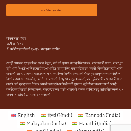
गोपनीयता धोरण
अटी आणि शर्ती
© कॉपीराइट सेल्को २०२५. सर्व हक्क राखीव.
आम्ही आमच्या ग्राहकांच्या गरजा ऐकून, जसे की भूभाग, वसाहतींचे स्वरूप, परवडणारी क्षमता, पायाभूत
सुविधांची स्थिती आणि इत्यादींवर आधारित, सानुकूलित उपाय डिझाइन करतो, विकसित करतो आणि
वापरतो. आम्ही आमच्या ग्राहकांना योग्य स्थानिक वित्तीय संस्थांशी रोख प्रवाहानुसार तयार केलेल्या
वित्तीय उत्पादनांसह जोडून अंतिम वापरकर्ता वित्तपुरवठा सुलभ करतो, ज्यामुळे त्यांची परवडणारी क्षमता
वाढते. सर्व ग्राहकांना वेळेवर आमची उत्पादने आणि सेवांची गुणवत्ता सुनिश्चित करण्यासाठी आम्ही
कर्नाटकातील सर्व जिल्ह्यांमध्ये, महाराष्ट्राच्या काही भागांमध्ये, केरळ, तामिळनाडू आणि बिहारमध्ये ५०
कंपनी शाखांद्वारे उपायांचा वापर करतो.
English
हिन्दी
(
Hindi
)
Kannada (India)
Malayalam (India)
Marathi (India)