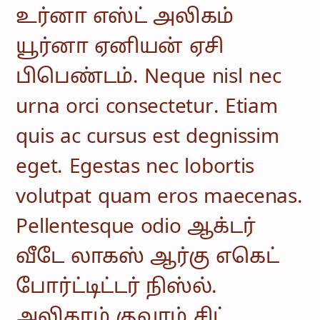
உர்னா எஸ்ட் அலிகம்
யூர்னா ஏனியன் ஏசி
பிபெண்டம். Neque nisl nec
urna orci consectetur. Etiam
quis ac cursus est degnissim
eget. Egestas nec lobortis
volutpat quam eros maecenas.
Pellentesque odio ஆக்டர்
வீடே லாகஸ் ஆர்கு எகெட்
போர்ட்டிட்டர் நிஸ்ல்.
அலிகாம் குவாம் சிட்