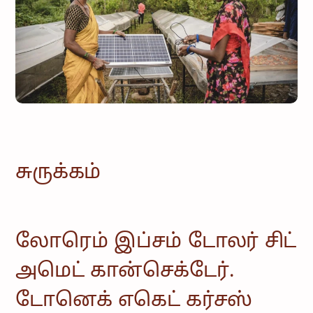
சமூகம்
வீட்டு
உபயோகத்திற்கான
ஆற்றல்
ஆலோசனை
சேவை மற்றும்
பராமரிப்பு
சுருக்கம்
லோரெம் இப்சம் டோலர் சிட்
அமெட் கான்செக்டேர்.
டோனெக் எகெட் கர்சஸ்