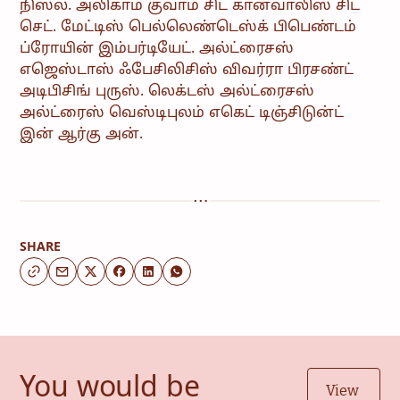
நிஸ்ல். அலிகாம் குவாம் சிட் கான்வாலிஸ் சிட்
செட். மேட்டிஸ் பெல்லெண்டெஸ்க் பிபெண்டம்
ப்ரோயின் இம்பர்டியேட். அல்ட்ரைசஸ்
எஜெஸ்டாஸ் ஃபேசிலிசிஸ் விவர்ரா பிரசண்ட்
அடிபிசிங் புருஸ். லெக்டஸ் அல்ட்ரைசஸ்
அல்ட்ரைஸ் வெஸ்டிபுலம் எகெட் டிஞ்சிடுன்ட்
இன் ஆர்கு அன்.
SHARE
You would be
View