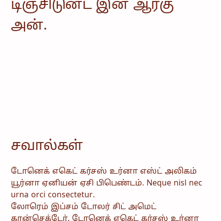
டிஞ்சிடுன்ட் இன் ஆர்கு
அன்.
சவால்கள்
டோனெக் எகெட் கர்சஸ் உர்னா எஸ்ட் அலிகம்
யூர்னா ஏனியன் ஏசி பிபெண்டம். Neque nisl nec
urna orci consectetur.
லோரெம் இப்சம் டோலர் சிட் அமெட்
கான்செக்டேர். டோனெக் எகெட் கர்சஸ் உர்னா