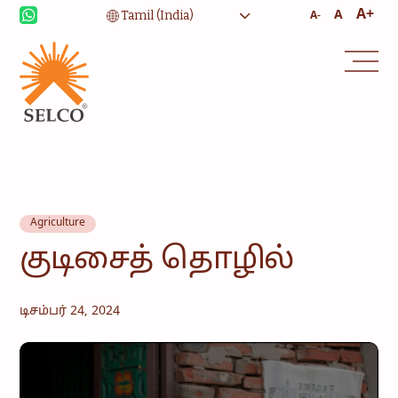
A+
A
A-
வாழ்வாதாரம்
சுகாதாரம்
கல்வி
நிறுவன சேவைகள்
சமூகம்
வீட்டு
உபயோகத்திற்கான
ஆற்றல்
ஆலோசனை
சேவை மற்றும்
பராமரிப்பு
Agriculture
குடிசைத் தொழில்
டிசம்பர் 24, 2024