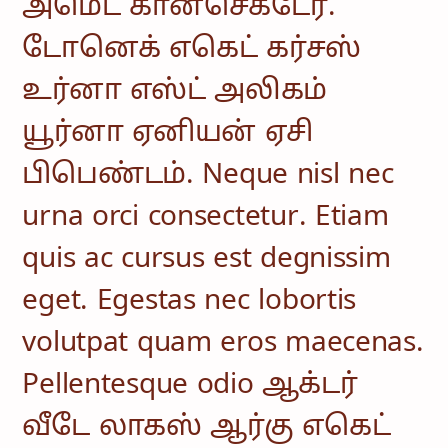
அமெட் கான்செக்டேர்.
டோனெக் எகெட் கர்சஸ்
உர்னா எஸ்ட் அலிகம்
யூர்னா ஏனியன் ஏசி
பிபெண்டம். Neque nisl nec
urna orci consectetur. Etiam
quis ac cursus est degnissim
eget. Egestas nec lobortis
volutpat quam eros maecenas.
Pellentesque odio ஆக்டர்
வீடே லாகஸ் ஆர்கு எகெட்