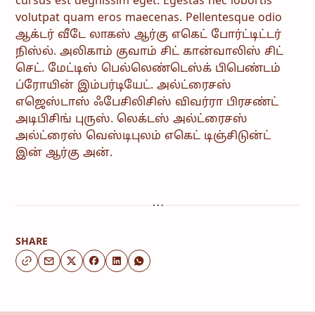
cursus est degnissim eget. Egestas nec lobortis
volutpat quam eros maecenas. Pellentesque odio
ஆக்டர் வீடே லாகஸ் ஆர்கு எகெட் போர்ட்டிட்டர்
நிஸ்ல். அலிகாம் குவாம் சிட் கான்வாலிஸ் சிட்
செட். மேட்டிஸ் பெல்லெண்டெஸ்க் பிபெண்டம்
ப்ரோயின் இம்பர்டியேட். அல்ட்ரைசஸ்
எஜெஸ்டாஸ் ஃபேசிலிசிஸ் விவர்ரா பிரசண்ட்
அடிபிசிங் புருஸ். லெக்டஸ் அல்ட்ரைசஸ்
அல்ட்ரைஸ் வெஸ்டிபுலம் எகெட் டிஞ்சிடுன்ட்
இன் ஆர்கு அன்.
SHARE