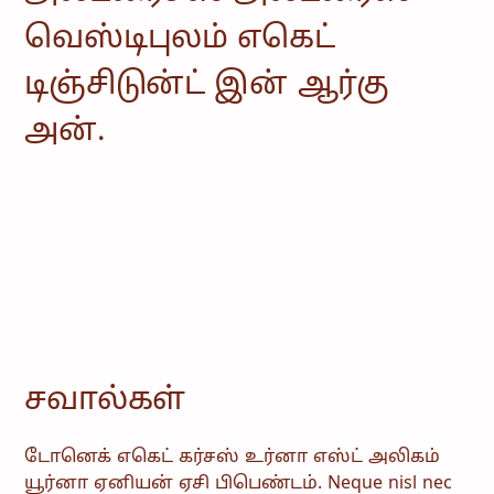
வெஸ்டிபுலம் எகெட்
டிஞ்சிடுன்ட் இன் ஆர்கு
அன்.
சவால்கள்
டோனெக் எகெட் கர்சஸ் உர்னா எஸ்ட் அலிகம்
யூர்னா ஏனியன் ஏசி பிபெண்டம். Neque nisl nec