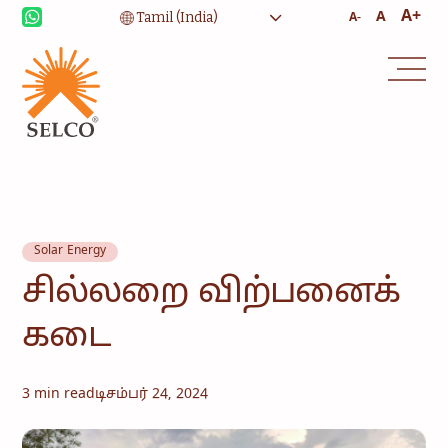
A+
A
A-
Solar Energy
சில்லறை விற்பனைக்
கடை
3 min read
டிசம்பர் 24, 2024
வாழ்வாதாரம்
சுகாதாரம்
கல்வி
நிறுவன சேவைகள்