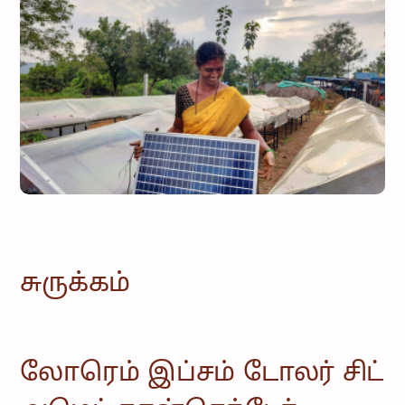
சமூகம்
வீட்டு
உபயோகத்திற்கான
ஆற்றல்
ஆலோசனை
சேவை மற்றும்
பராமரிப்பு
சுருக்கம்
லோரெம் இப்சம் டோலர் சிட்