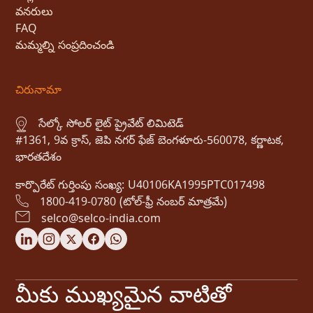
వనరులు
FAQ
మమ్మల్ని సంప్రదించండి
చిరునామా
సేల్కో సోలర్ లైట్ ప్రైవేట్ లిమిటెడ్
#1361, 9వ క్రాస్, జెపి నగర్ ఫేజ్ బెంగళూరు-560078, కర్ణాటక,
భారతదేశం
కార్పొరేట్ గుర్తింపు సంఖ్య: U40106KA1995PTC017498
1800-419-0780 (టోల్-ఫ్రీ నంబర్ మాత్రమే)
selco@selco-india.com
మీకు ముఖ్యమైన వాటితో