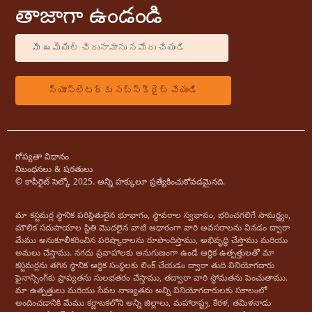
తాజాగా ఉండండి
గోప్యతా విధానం
నిబంధనలు & షరతులు
© కాపీరైట్ సెల్కో 2025. అన్ని హక్కులూ ప్రత్యేకించుకోవడమైనది.
మా కస్టమర్ల స్థానిక పరిస్థితులైన భూభాగం, స్థావరాల స్వభావం, భరించగలిగే సామర్థ్యం, ​​
మౌలిక సదుపాయాల స్థితి మొదలైన వాటి ఆధారంగా వారి అవసరాలను వినడం ద్వారా
మేము అనుకూలీకరించిన పరిష్కారాలను రూపొందిస్తాము, అభివృద్ధి చేస్తాము మరియు
అమలు చేస్తాము. నగదు ప్రవాహాలకు అనుగుణంగా ఉండే ఆర్థిక ఉత్పత్తులతో మా
కస్టమర్లను తగిన స్థానిక ఆర్థిక సంస్థలకు లింక్ చేయడం ద్వారా తుది వినియోగదారు
ఫైనాన్సింగ్‌కు ప్రాప్యతను సులభతరం చేస్తాము, తద్వారా వారి స్థోమతను పెంచుతాము.
మా ఉత్పత్తులు మరియు సేవల నాణ్యతను అన్ని వినియోగదారులకు సకాలంలో
అందించడానికి మేము కర్ణాటకలోని అన్ని జిల్లాలు, మహారాష్ట్ర, కేరళ, తమిళనాడు