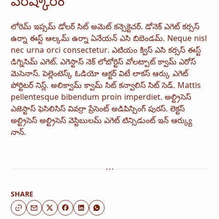
పరిష్కారం
లోరెమ్ ఇప్సమ్ డోలర్ సిట్ అమెట్ కన్సెక్టెచర్. డోనెక్ ఎగెట్ కర్సస్
ఉర్నా ఈస్ట్ ఆల్కమ్ ఉర్నా ఏనేయన్ ఎసి బిబెండమ్. Neque nisl
nec urna orci consectetur. ఎటియం క్విస్ ఎసి కర్సస్ ఈస్ట్
డిగ్నిసిమ్ ఎగెట్. ఎగెస్టాస్ నెక్ లోబోర్టిస్ వోలట్పాట్ క్వామ్ ఎరోస్
మెసెనాస్. పెల్లెంటెస్క్ ఓడియో ఆక్టర్ విటే లాకస్ ఆర్కు ఎగెట్
పోర్టిటర్ నిస్ల్. అలిక్వామ్ క్వామ్ సిట్ కన్వాలిస్ సిట్ సెడ్. Mattis
pellentesque bibendum proin imperdiet. అల్ట్రిసెస్
ఎజెస్టాస్ ఫెసిలిసిస్ వివర్రా ప్రేసెంట్ అడిపిస్సింగ్ పురస్. లెక్టస్
అల్ట్రిసెస్ అల్ట్రిసెస్ వెస్టిబులమ్ ఎగెట్ టిన్సిడుంట్ ఇన్ ఆర్క్యు
నాన్.
SHARE