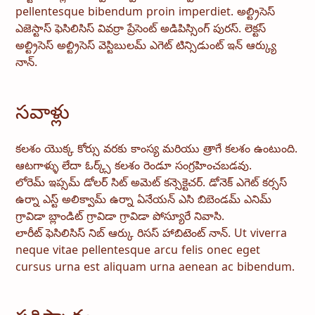
pellentesque bibendum proin imperdiet. అల్ట్రిసెస్
ఎజెస్టాస్ ఫెసిలిసిస్ వివర్రా ప్రేసెంట్ అడిపిస్సింగ్ పురస్. లెక్టస్
అల్ట్రిసెస్ అల్ట్రిసెస్ వెస్టిబులమ్ ఎగెట్ టిన్సిడుంట్ ఇన్ ఆర్క్యు
నాన్.
సవాళ్లు
కలశం యొక్క కోర్సు వరకు కాంస్య మరియు త్రాగే కలశం ఉంటుంది.
ఆటగాళ్ళు లేదా ఓర్క్స్ కలశం రెండూ సంగ్రహించబడవు.
లోరెమ్ ఇప్సమ్ డోలర్ సిట్ అమెట్ కన్సెక్టెచర్. డోనెక్ ఎగెట్ కర్సస్
ఉర్నా ఎస్ట్ అలిక్వామ్ ఉర్నా ఏనేయన్ ఎసి బిబెండమ్ ఎనిమ్
గ్రావిడా బ్లాండిట్ గ్రావిడా గ్రావిడా పోస్యూరే నివాసి.
లారీట్ ఫెసిలిసిస్ నిబ్ ఆర్కు రిసస్ హాబిటెంట్ నాన్. Ut viverra
neque vitae pellentesque arcu felis onec eget
cursus urna est aliquam urna aenean ac bibendum.