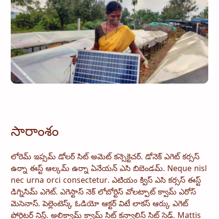
సారాంశం
లోరెమ్ ఇప్సమ్ డోలర్ సిట్ అమెట్ కన్సెక్టెచర్. డోనెక్ ఎగెట్ కర్సస్
ఉర్నా ఈస్ట్ ఆల్కమ్ ఉర్నా ఏనేయన్ ఎసి బిబెండమ్. Neque nisl
nec urna orci consectetur. ఎటియం క్విస్ ఎసి కర్సస్ ఈస్ట్
డిగ్నిసిమ్ ఎగెట్. ఎగెస్టాస్ నెక్ లోబోర్టిస్ వోలట్పాట్ క్వామ్ ఎరోస్
మెసెనాస్. పెల్లెంటెస్క్ ఓడియో ఆక్టర్ విటే లాకస్ ఆర్కు ఎగెట్
పోర్టిటర్ నిస్ల్. అలిక్వామ్ క్వామ్ సిట్ కన్వాలిస్ సిట్ సెడ్. Mattis