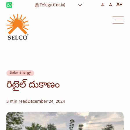
A+
A
A-
జీవనోపాధి
ఆరోగ్య సంరక్షణ
విద్య
సంస్థాగత సేవలు
కమ్యూనిటీ
గృహోపకరణాలకు శక్తి
Solar Energy
కన్సల్టెన్సీ
సేవ మరియు నిర్వహణ
రిటైల్ దుకాణం
3 min read
December 24, 2024