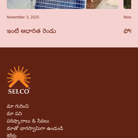
November 3, 2025
Novembe
ఇంటి ఆధారిత రెండు
ఫోటో
మా గురించి
మా పని
పరిష్కారాలు & సేవలు
మాతో భాగస్వామిగా ఉండండి
కెరీర్లు