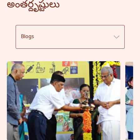
అంతర్దృష్టులు
Blogs