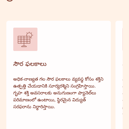
సౌర ఫలకాలు
సో
అధిక-నాణ్యత గల సౌర ఫలకాలు వ్యవస్థ కోసం శక్తిని
సాధ
ఉత్పత్తి చేయడానికి సూర్యరశ్మిని సంగ్రహిస్తాయి.
ని
గృహ శక్తి అవసరాలకు అనుగుణంగా ప్యానెల్‌లు
ప్ర
పరిమాణంలో ఉంటాయి, స్థిరమైన విద్యుత్
ఉప
సరఫరాను నిర్ధారిస్తాయి.
ప్ర
ఆధా