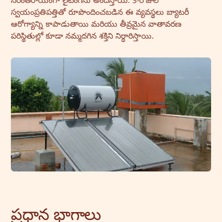
నిరంతరాయంగా లైటింగ్‌ను అందిస్తాయి. 3-రోజుల
స్వయంప్రతిపత్తితో రూపొందించబడిన ఈ వ్యవస్థలు బ్యాటరీ
ఆరోగ్యాన్ని కాపాడుతాయి మరియు తీవ్రమైన వాతావరణ
పరిస్థితుల్లో కూడా నమ్మదగిన శక్తిని నిర్ధారిస్తాయి.
ప్రధాన భాగాలు