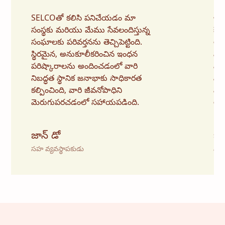
“
“
SELCOతో కలిసి పనిచేయడం మా
ఇంధ
సంస్థకు మరియు మేము సేవలందిస్తున్న
కేవ
సంఘాలకు పరివర్తనను తెచ్చిపెట్టింది.
అణగ
స్థిరమైన, అనుకూలీకరించిన ఇంధన
పరి
పరిష్కారాలను అందించడంలో వారి
వి
నిబద్ధత స్థానిక జనాభాకు సాధికారత
సామర
కల్పించింది, వారి జీవనోపాధిని
పరి
మెరుగుపరచడంలో సహాయపడింది.
అన
జాన్ డో
జేన
సహ వ్యవస్థాపకుడు
ముఖ