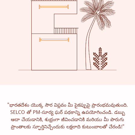
జీవనోపాధి
ఆరోగ్య సంరక్షణ
విద్య
సంస్థాగత సేవలు
"భారతదేశం యొక్క సౌర విప్లవం మీ పైకప్పుపై ప్రారంభమవుతుంది.
కమ్యూనిటీ
గృహోపకరణాలకు శక్తి
SELCO తో PM-సూర్య ఘర్ పథకాన్ని ఉపయోగించండి. డబ్బు
కన్సల్టెన్సీ
సేవ మరియు నిర్వహణ
ఆదా చేయడానికి, శుభ్రంగా జీవించడానికి మరియు మీ పొరుగు
ప్రాంతాలకు స్ఫూర్తినిచ్చేందుకు లక్షలాది కుటుంబాలతో చేరండి!"