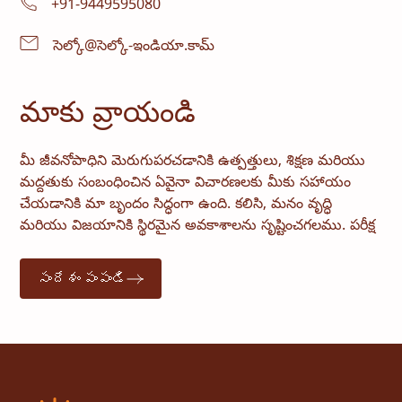
+91-9449595080
సెల్కో@సెల్కో-ఇండియా.కామ్
మాకు వ్రాయండి
మీ జీవనోపాధిని మెరుగుపరచడానికి ఉత్పత్తులు, శిక్షణ మరియు
మద్దతుకు సంబంధించిన ఏవైనా విచారణలకు మీకు సహాయం
చేయడానికి మా బృందం సిద్ధంగా ఉంది. కలిసి, మనం వృద్ధి
మరియు విజయానికి స్థిరమైన అవకాశాలను సృష్టించగలము. పరీక్ష
సందేశం పంపండి