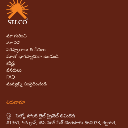
మా గురించి
మా పని
పరిష్కారాలు & సేవలు
మాతో భాగస్వామిగా ఉండండి
కెరీర్లు
వనరులు
FAQ
మమ్మల్ని సంప్రదించండి
చిరునామా
సేల్కో సోలర్ లైట్ ప్రైవేట్ లిమిటెడ్
#1361, 9వ క్రాస్, జెపి నగర్ ఫేజ్ బెంగళూరు-560078, కర్ణాటక,