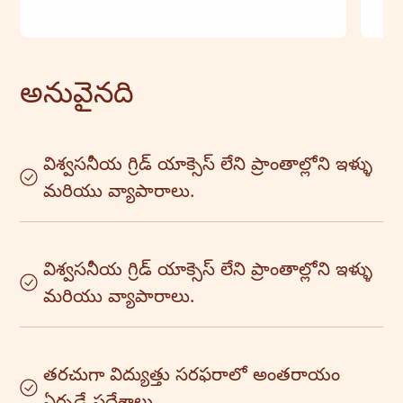
అనువైనది
విశ్వసనీయ గ్రిడ్ యాక్సెస్ లేని ప్రాంతాల్లోని ఇళ్ళు
మరియు వ్యాపారాలు.
విశ్వసనీయ గ్రిడ్ యాక్సెస్ లేని ప్రాంతాల్లోని ఇళ్ళు
మరియు వ్యాపారాలు.
తరచుగా విద్యుత్తు సరఫరాలో అంతరాయం