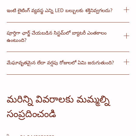
ఇంటి లైటింగ్ వ్యవస్థ ఎన్ని LED బల్బులకు శక్తినివ్వగలదు?
సిస్టమ్ పరిమాణాన్ని బట్టి, ఇది మొబైల్ ఛార్జింగ్‌తో పాటు 2 నుండి
6 LED బల్బులకు శక్తినివ్వగలదు మరియు కొన్నిసార్లు ఫ్యాన్‌కు
పూర్తిగా ఛార్జ్ చేయబడిన సిస్టమ్‌లో బ్యాటరీ ఎంతకాలం
కూడా శక్తినివ్వగలదు.
ఉంటుంది?
పూర్తిగా ఛార్జ్ చేస్తే, ఈ వ్యవస్థ వినియోగం మరియు కనెక్ట్
చేయబడిన ఉపకరణాల సంఖ్యను బట్టి 6 నుండి 12 గంటల వరకు
మేఘావృతమైన లేదా వర్షపు రోజులలో ఏమి జరుగుతుంది?
కాంతిని అందించగలదు.
నిల్వ చేయబడిన బ్యాటరీ శక్తిని ఉపయోగించి సిస్టమ్ పని చేస్తూనే
ఉంటుంది. తక్కువ సూర్యకాంతిలో, బ్యాటరీ జీవితకాలాన్ని
పొడిగించడానికి వినియోగాన్ని ఆప్టిమైజ్ చేయవచ్చు.
మరిన్ని వివరాలకు మమ్మల్ని
సంప్రదించండి