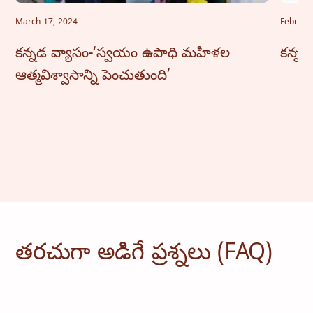
March 17, 2024
Februar
కన్నడ వ్యాసం-‘స్వయం ఉపాధి మహిళల
కన్నడ 
ఆత్మవిశ్వాసాన్ని పెంచుతుంది’
తరచుగా అడిగే ప్రశ్నలు (FAQ)