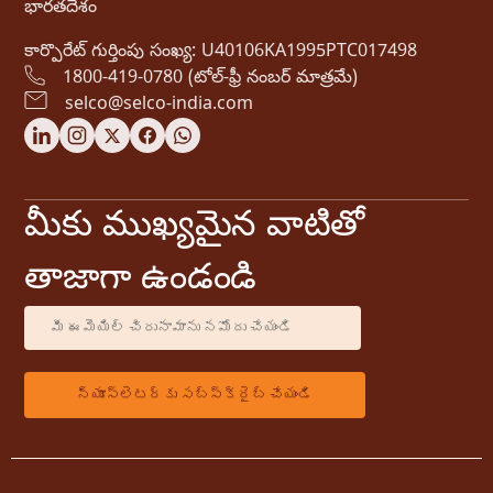
భారతదేశం
కార్పొరేట్ గుర్తింపు సంఖ్య: U40106KA1995PTC017498
1800-419-0780 (టోల్-ఫ్రీ నంబర్ మాత్రమే)
selco@selco-india.com
మీకు ముఖ్యమైన వాటితో
తాజాగా ఉండండి