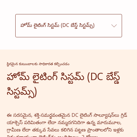
హోమ్ లైటింగ్ సిస్టమ్ (DC బేస్డ్ సిస్టమ్స్)
స్థిరమైన కుటుంబాలకు సాధికారత కల్పించడం
హోమ్ లైటింగ్ సిస్టమ్ (DC బేస్డ్
సిస్టమ్స్)
ఈ సరసమైన, శక్తి-సమర్థవంతమైన DC లైటింగ్ సొల్యూషన్‌లు గ్రిడ్
యాక్సెస్ పరిమితంగా లేదా నమ్మదగనిదిగా ఉన్న మారుమూల,
గ్రామీణ లేదా తక్కువ సేవలు కలిగిన పట్టణ ప్రాంతాలలోని ఇళ్లకు