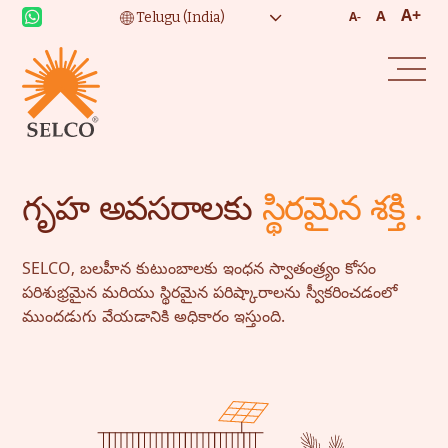
A+
A
A-
గృహ అవసరాలకు
స్థిరమైన శక్తి .
SELCO, బలహీన కుటుంబాలకు ఇంధన స్వాతంత్ర్యం కోసం
పరిశుభ్రమైన మరియు స్థిరమైన పరిష్కారాలను స్వీకరించడంలో
ముందడుగు వేయడానికి అధికారం ఇస్తుంది.