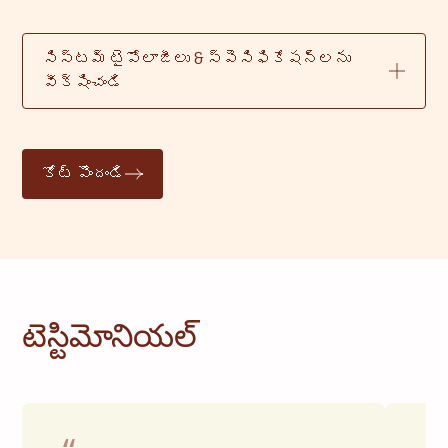
సిస్టమ్ టైపోలాజీలు & స్పెసిఫికేషన్లను
వీక్షించండి
కోట్ పొందండి
టెస్టిమోనియల్