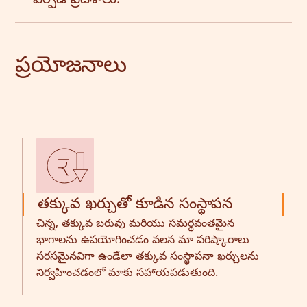
ఏర్పడే ప్రదేశాలు.
ప్రయోజనాలు
తక్కువ ఖర్చుతో కూడిన సంస్థాపన
క
చిన్న, తక్కువ బరువు మరియు సమర్థవంతమైన
వ
భాగాలను ఉపయోగించడం వలన మా పరిష్కారాలు
దీ
సరసమైనవిగా ఉండేలా తక్కువ సంస్థాపనా ఖర్చులను
భా
నిర్వహించడంలో మాకు సహాయపడుతుంది.
రూ