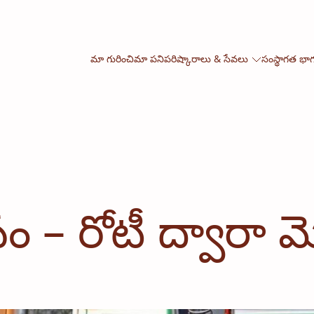
మా గురించి
మా పని
పరిష్కారాలు & సేవలు
సంస్థాగత భా
సం – రోటీ ద్వారా