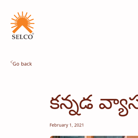
విద్య
సంస్థాగత సేవలు
కమ్యూనిటీ
గృహోపకరణాలకు శక్తి
కన్సల్టెన్సీ
సేవ మరియు నిర్వహణ
Go back
కన్నడ వ్యా
February 1, 2021