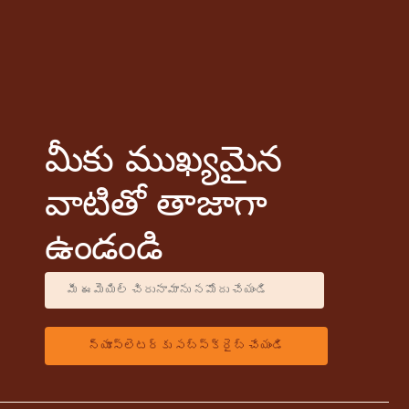
మీకు ముఖ్యమైన
వాటితో తాజాగా
ఉండండి