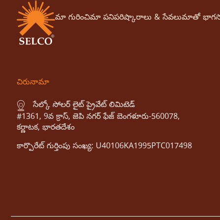
మా గురించి
మా పని
పరిష్కారాలు & సేవలు
మాతో భాగస
చిరునామా
సేల్కో సోలర్ లైట్ ప్రైవేట్ లిమిటెడ్
#1361, 9వ క్రాస్, జెపి నగర్ ఫేజ్ బెంగళూరు-560078,
కర్ణాటక, భారతదేశం
కార్పొరేట్ గుర్తింపు సంఖ్య: U40106KA1995PTC017498