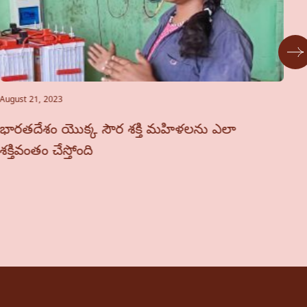
August 21, 2023
Ja
భారతదేశం యొక్క సౌర శక్తి మహిళలను ఎలా
సౌ
శక్తివంతం చేస్తోంది
స