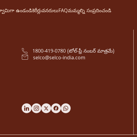
్వామిగా ఉండండి
కెరీర్లు
వనరులు
FAQ
మమ్మల్ని సంప్రదించండి
1800-419-0780 (టోల్-ఫ్రీ నంబర్ మాత్రమే)
selco@selco-india.com