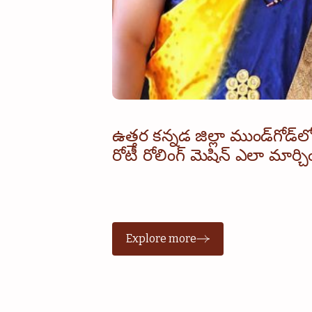
ఉత్తర కన్నడ జిల్లా ముండ్‌గోడ్‌లో
రోటీ రోలింగ్ మెషిన్ ఎలా మార్చ
Explore more