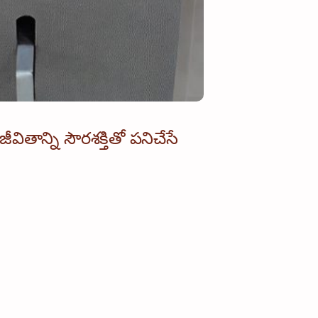
ీవితాన్ని సౌరశక్తితో పనిచేసే