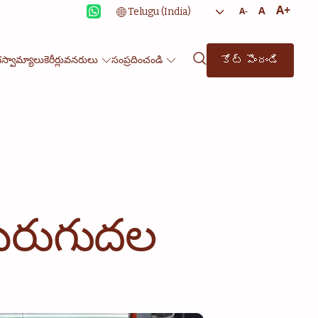
A+
A
A-
కోట్ పొందండి
గస్వామ్యాలు
కెరీర్లు
వనరులు
సంప్రదించండి
 మెరుగుదల