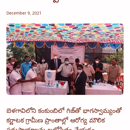
December 9, 2021
బెళగావిలోని కంకుంబిలో గిజ్‌తో భాగస్వామ్యంతో
కర్ణాటక గ్రామీణ ప్రాంతాల్లో ఆరోగ్య మౌలిక