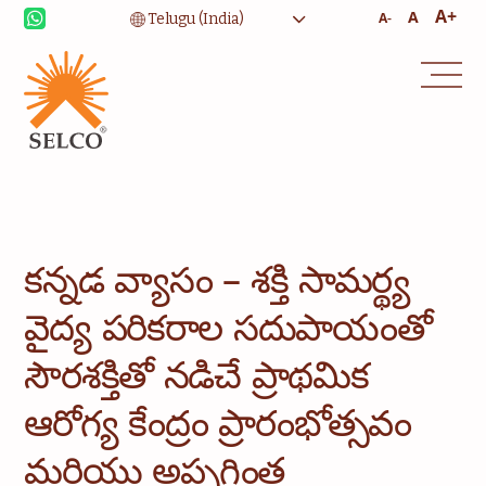
A+
A
A-
జీవనోపాధి
ఆరోగ్య సంరక్షణ
విద్య
సంస్థాగత సేవలు
కమ్యూనిటీ
గృహోపకరణాలకు శక్తి
కన్సల్టెన్సీ
సేవ మరియు నిర్వహణ
కన్నడ వ్యాసం – శక్తి సామర్థ్య
వైద్య పరికరాల సదుపాయంతో
సౌరశక్తితో నడిచే ప్రాథమిక
ఆరోగ్య కేంద్రం ప్రారంభోత్సవం
మరియు అప్పగింత