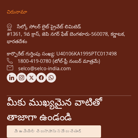
చిరునామా
సేల్కో సోలర్ లైట్ ప్రైవేట్ లిమిటెడ్
#1361, 9వ క్రాస్, జెపి నగర్ ఫేజ్ బెంగళూరు-560078, కర్ణాటక,
భారతదేశం
కార్పొరేట్ గుర్తింపు సంఖ్య: U40106KA1995PTC017498
1800-419-0780 (టోల్-ఫ్రీ నంబర్ మాత్రమే)
selco@selco-india.com
మీకు ముఖ్యమైన వాటితో
తాజాగా ఉండండి