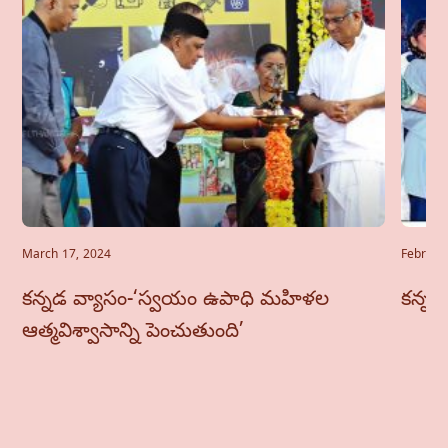
March 17, 2024
Februar
కన్నడ వ్యాసం-‘స్వయం ఉపాధి మహిళల
కన్నడ 
ఆత్మవిశ్వాసాన్ని పెంచుతుంది’