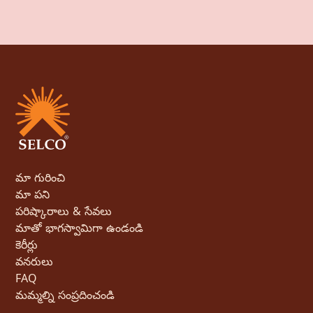
మా గురించి
మా పని
పరిష్కారాలు & సేవలు
మాతో భాగస్వామిగా ఉండండి
కెరీర్లు
వనరులు
FAQ
మమ్మల్ని సంప్రదించండి