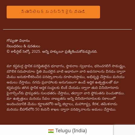
గోప్యతా విధానం
నిబంధనలు & షరతులు
© కాపీరైట్ సెల్కో 2025. అన్ని హక్కులూ ప్రత్యేకించుకోవడమైనది.
మా కస్టమర్ల స్థానిక పరిస్థితులైన భూభాగం, స్థావరాల స్వభావం, భరించగలిగే సామర్థ్యం, ​​
మౌలిక సదుపాయాల స్థితి మొదలైన వాటి ఆధారంగా వారి అవసరాలను వినడం ద్వారా
మేము అనుకూలీకరించిన పరిష్కారాలను రూపొందిస్తాము, అభివృద్ధి చేస్తాము మరియు
అమలు చేస్తాము. నగదు ప్రవాహాలకు అనుగుణంగా ఉండే ఆర్థిక ఉత్పత్తులతో మా
కస్టమర్లను తగిన స్థానిక ఆర్థిక సంస్థలకు లింక్ చేయడం ద్వారా తుది వినియోగదారు
ఫైనాన్సింగ్‌కు ప్రాప్యతను సులభతరం చేస్తాము, తద్వారా వారి స్థోమతను పెంచుతాము.
మా ఉత్పత్తులు మరియు సేవల నాణ్యతను అన్ని వినియోగదారులకు సకాలంలో
అందించడానికి మేము కర్ణాటకలోని అన్ని జిల్లాలు, మహారాష్ట్ర, కేరళ, తమిళనాడు
మరియు బీహార్‌లోని 50 కంపెనీ శాఖల ద్వారా పరిష్కారాలను అమలు చేస్తాము.
Telugu (India)