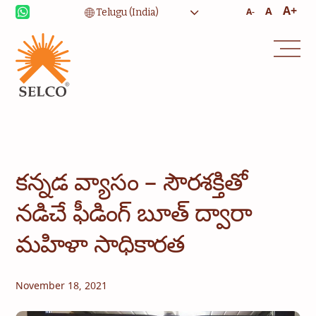
A+
A
A-
జీవనోపాధి
ఆరోగ్య సంరక్షణ
విద్య
సంస్థాగత సేవలు
కమ్యూనిటీ
గృహోపకరణాలకు శక్తి
కన్సల్టెన్సీ
సేవ మరియు నిర్వహణ
కన్నడ వ్యాసం – సౌరశక్తితో
నడిచే ఫీడింగ్ బూత్ ద్వారా
మహిళా సాధికారత
November 18, 2021