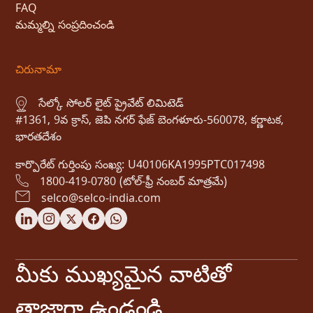
FAQ
మమ్మల్ని సంప్రదించండి
చిరునామా
సేల్కో సోలర్ లైట్ ప్రైవేట్ లిమిటెడ్
#1361, 9వ క్రాస్, జెపి నగర్ ఫేజ్ బెంగళూరు-560078, కర్ణాటక,
భారతదేశం
కార్పొరేట్ గుర్తింపు సంఖ్య: U40106KA1995PTC017498
1800-419-0780 (టోల్-ఫ్రీ నంబర్ మాత్రమే)
selco@selco-india.com
మీకు ముఖ్యమైన వాటితో
తాజాగా ఉండండి