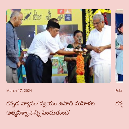
March 17, 2024
Februar
కన్నడ వ్యాసం-‘స్వయం ఉపాధి మహిళల
కన్నడ 
ఆత్మవిశ్వాసాన్ని పెంచుతుంది’