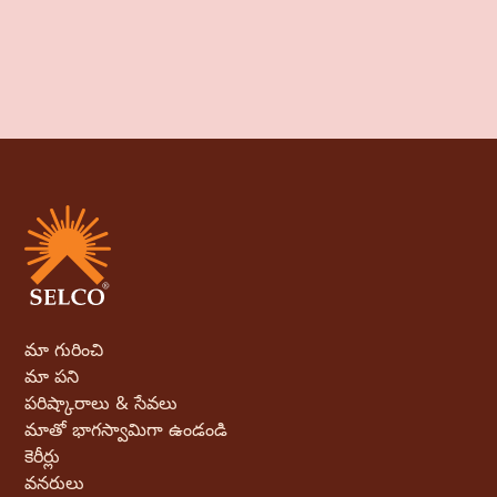
మా గురించి
మా పని
పరిష్కారాలు & సేవలు
మాతో భాగస్వామిగా ఉండండి
కెరీర్లు
వనరులు