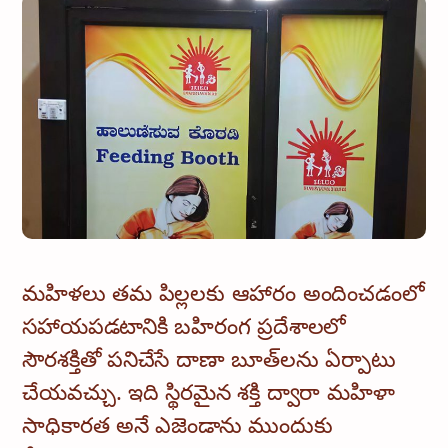
మహిళలు తమ పిల్లలకు ఆహారం అందించడంలో
సహాయపడటానికి బహిరంగ ప్రదేశాలలో
సౌరశక్తితో పనిచేసే దాణా బూత్‌లను ఏర్పాటు
చేయవచ్చు. ఇది స్థిరమైన శక్తి ద్వారా మహిళా
సాధికారత అనే ఎజెండాను ముందుకు