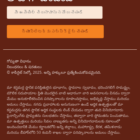
గోప్యతా విధానం
నిబంధనలు & షరతులు
© కాపీరైట్ సెల్కో 2025. అన్ని హక్కులూ ప్రత్యేకించుకోవడమైనది.
మా కస్టమర్ల స్థానిక పరిస్థితులైన భూభాగం, స్థావరాల స్వభావం, భరించగలిగే సామర్థ్యం, ​​
మౌలిక సదుపాయాల స్థితి మొదలైన వాటి ఆధారంగా వారి అవసరాలను వినడం ద్వారా
మేము అనుకూలీకరించిన పరిష్కారాలను రూపొందిస్తాము, అభివృద్ధి చేస్తాము మరియు
అమలు చేస్తాము. నగదు ప్రవాహాలకు అనుగుణంగా ఉండే ఆర్థిక ఉత్పత్తులతో మా
కస్టమర్లను తగిన స్థానిక ఆర్థిక సంస్థలకు లింక్ చేయడం ద్వారా తుది వినియోగదారు
ఫైనాన్సింగ్‌కు ప్రాప్యతను సులభతరం చేస్తాము, తద్వారా వారి స్థోమతను పెంచుతాము.
మా ఉత్పత్తులు మరియు సేవల నాణ్యతను అన్ని వినియోగదారులకు సకాలంలో
అందించడానికి మేము కర్ణాటకలోని అన్ని జిల్లాలు, మహారాష్ట్ర, కేరళ, తమిళనాడు
మరియు బీహార్‌లోని 50 కంపెనీ శాఖల ద్వారా పరిష్కారాలను అమలు చేస్తాము.