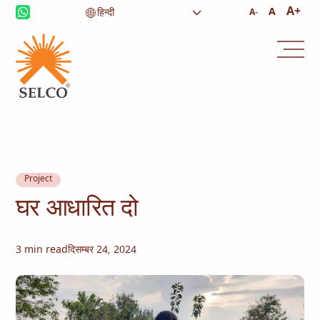
A+
A
A-
आजीविका
स्वास्थ्य देखभाल
शिक्षा
संस्थागत सेवाएं
समुदाय
घरेलू ऊर्जा
कंसल्टेंसी
सेवा और रखरखाव
Project
घर आधारित दो
3 min read
दिसम्बर 24, 2024