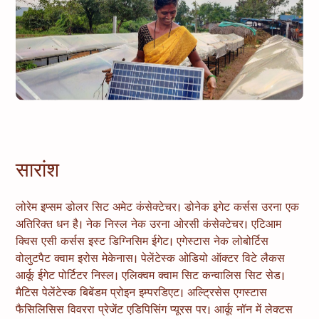
सारांश
लोरेम इप्सम डोलर सिट अमेट कंसेक्टेचर। डोनेक इगेट कर्सस उरना एक
अतिरिक्त धन है। नेक निस्ल नेक उरना ओरसी कंसेक्टेचर। एटिआम
क्विस एसी कर्सस इस्ट डिग्निसिम ईगेट। एगेस्टास नेक लोबोर्टिस
वोलुटपैट क्वाम इरोस मेकेनास। पेलेंटेस्क ओडियो ऑक्टर विटे लैकस
आर्कू ईगेट पोर्टिटर निस्ल। एलिक्वम क्वाम सिट कन्वालिस सिट सेड।
मैटिस पेलेंटेस्क बिबेंडम प्रोइन इम्परडिएट। अल्ट्रिसेस एगस्टास
फैसिलिसिस विवररा प्रेजेंट एडिपिसिंग प्यूरस पर। आर्कू नॉन में लेक्टस