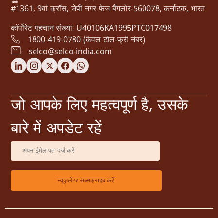
#1361, 9वां क्रॉस, जेपी नगर फेज बैंगलोर-560078, कर्नाटक, भारत
कॉर्पोरेट पहचान संख्या: U40106KA1995PTC017498
1800-419-0780 (केवल टोल-फ्री नंबर)
selco@selco-india.com
जो आपके लिए महत्वपूर्ण है, उसके
बारे में अपडेट रहें