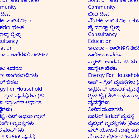
tion and services
Solution and services
munity
Community
 ದೀಪ
ಬೀದಿ ದೀಪ
ಕ್ತಿ ಚಾಲಿತ ನೀರು
ಸೌರಶಕ್ತಿ ಚಾಲಿತ ನೀರು ಶ
ಧೀಕರಣ ಘಟಕ
ಹೈ ಮಾಸ್ಟ್ ಲೈಟ್ಸ್
ಸ್ಟ್ ಲೈಟ್ಸ್
Consultancy
ultancy
Education
ation
ಇ-ಶಾಲಾ – ಶಾಲೆಗಳಿಗೆ ಡಿಜಿ
ಲಾ – ಶಾಲೆಗಳಿಗೆ ಡಿಜಿಟಲ್
ಕಾಲೇಜು ಆವರಣ
ಸ್ಮಾರ್ಟ್ ಅಂಗನವಾಡಿಗಳು
ೇಜು ಆವರಣ
ಹಾಸ್ಟೆಲ್ ಬೆಳಕು
ರ್ಟ್ ಅಂಗನವಾಡಿಗಳು
Energy For Househol
ೆಲ್ ಬೆಳಕು
ಆಫ್ – ಗ್ರಿಡ್ ವ್ಯವಸ್ಥೆಗಳ
gy For Household
ಇನ್ವರ್ಟರ್ ಆಧಾರಿತ ವ್ಯವಸ್ಥ
 ಗ್ರಿಡ್ ವ್ಯವಸ್ಥೆಗಳು (AC
ಗ್ರಿಡ್-ಟೈ (ನೆಟ್ ಅಥವಾ ಗ್
 ಇನ್ವರ್ಟರ್ ಆಧಾರಿತ
ವ್ಯವಸ್ಥೆಗಳು
್ಥೆಗಳು)
ನೀರಿನ ಪಂಪ್‌ಗಳು
್-ಟೈ (ನೆಟ್ ಅಥವಾ ಗ್ರಾಸ್
ವಾಟರ್ ಹೀಟರ್ ವ್ಯವಸ್ಥೆ
್ಡ್) ವ್ಯವಸ್ಥೆಗಳು
ಹೈಬ್ರಿಡ್ ವ್ಯವಸ್ಥೆಗಳು (ಪ
ನ ಪಂಪ್‌ಗಳು
ಘರ್ ಯೋಜನೆ ಮತ್ತು ಇತರ
್ ಹೀಟರ್ ವ್ಯವಸ್ಥೆ
ಹೋಮ್ ಲೈಟಿಂಗ್ ಸಿಸ್ಟಮ್ 