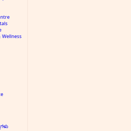
ntre
tals
e
& Wellness
ce
ುಗಳು