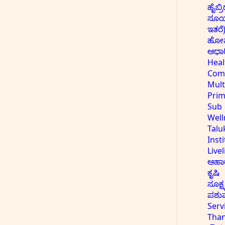
ಹೈಬ್ರ
ಸೂರ
ಇತರೆ
ಹೋಮ್
ಆಧಾರಿ
Heal
Comm
Mult
Prim
Sub 
Well
Talu
Inst
Live
ಆಹಾರ
ಕೃಷಿ
ಸೂಕ್
ಪಶು
Serv
Tha