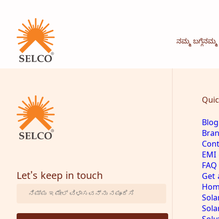
ನಮ್ಮ ಬಗ್ಗೆ
ನಮ್ಮ
FAQ
Quic
Blog
Bran
Cont
EMI 
FAQ
Let's keep in touch
Get 
Hom
Sola
Sola