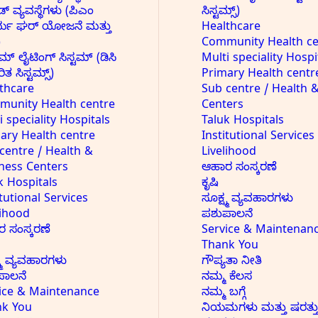
ಿಡ್ ವ್ಯವಸ್ಥೆಗಳು (ಪಿಎಂ
ಸಿಸ್ಟಮ್ಸ್)
್ಯ ಘರ್ ಯೋಜನೆ ಮತ್ತು
Healthcare
)
Community Health ce
 ಲೈಟಿಂಗ್ ಸಿಸ್ಟಮ್ (ಡಿಸಿ
Multi speciality Hospi
ತ ಸಿಸ್ಟಮ್ಸ್)
Primary Health centr
thcare
Sub centre / Health 
unity Health centre
Centers
i speciality Hospitals
Taluk Hospitals
ary Health centre
Institutional Services
centre / Health &
Livelihood
ness Centers
ಆಹಾರ ಸಂಸ್ಕರಣೆ
k Hospitals
ಕೃಷಿ
itutional Services
ಸೂಕ್ಷ್ಮ ವ್ಯವಹಾರಗಳು
lihood
ಪಶುಪಾಲನೆ
 ಸಂಸ್ಕರಣೆ
Service & Maintenan
Thank You
ಷ್ಮ ವ್ಯವಹಾರಗಳು
ಗೌಪ್ಯತಾ ನೀತಿ
ಪಾಲನೆ
ನಮ್ಮ ಕೆಲಸ
ice & Maintenance
ನಮ್ಮ ಬಗ್ಗೆ
nk You
ನಿಯಮಗಳು ಮತ್ತು ಷರತ್ತ