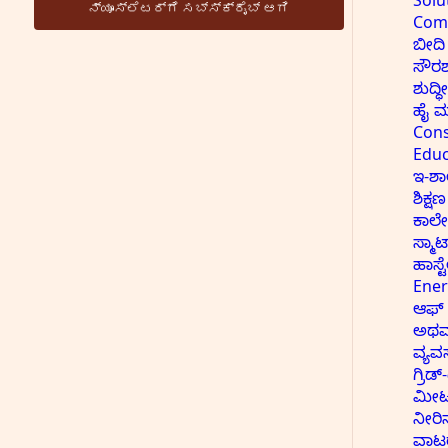
Solu
Com
ಬೀದಿ
ಸೌರಶ
ಶುದ್
ಹೈ ಮಾ
Cons
Educ
ಇ-ಶಾ
ಶಿಕ್ಷಣ
ಕಾಲ
ಸ್ಮಾ
ಹಾಸ್ಟ
Ener
ಆಫ್ –
ಅಥವಾ
ವ್ಯವಸ
ಗ್ರಿಡ
ಮೀಟರ
ನೀರಿ
ವಾಟರ