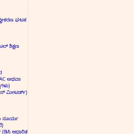
ುದ್ಧೀಕರಣ ಘಟಕ
ಟಲ್ ಶಿಕ್ಷಣ
d
ು (AC ಅಥವಾ
ೆಗಳು)
ರಾಸ್ ಮೀಟರ್ಡ್)
ಿಎಂ ಸೂರ್ಯ
ೆ)
(ಡಿಸಿ ಆಧಾರಿತ