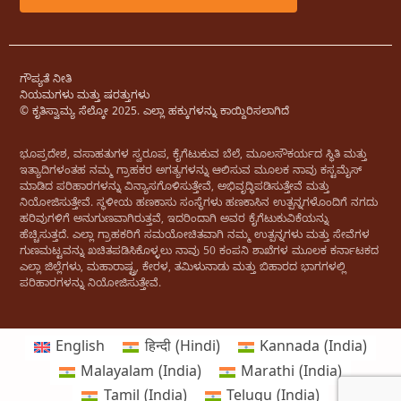
ಗೌಪ್ಯತೆ ನೀತಿ
ನಿಯಮಗಳು ಮತ್ತು ಷರತ್ತುಗಳು
© ಕೃತಿಸ್ವಾಮ್ಯ ಸೆಲ್ಕೋ 2025. ಎಲ್ಲಾ ಹಕ್ಕುಗಳನ್ನು ಕಾಯ್ದಿರಿಸಲಾಗಿದೆ
ಭೂಪ್ರದೇಶ, ವಸಾಹತುಗಳ ಸ್ವರೂಪ, ಕೈಗೆಟುಕುವ ಬೆಲೆ, ಮೂಲಸೌಕರ್ಯದ ಸ್ಥಿತಿ ಮತ್ತು
ಇತ್ಯಾದಿಗಳಂತಹ ನಮ್ಮ ಗ್ರಾಹಕರ ಅಗತ್ಯಗಳನ್ನು ಆಲಿಸುವ ಮೂಲಕ ನಾವು ಕಸ್ಟಮೈಸ್
ಮಾಡಿದ ಪರಿಹಾರಗಳನ್ನು ವಿನ್ಯಾಸಗೊಳಿಸುತ್ತೇವೆ, ಅಭಿವೃದ್ಧಿಪಡಿಸುತ್ತೇವೆ ಮತ್ತು
ನಿಯೋಜಿಸುತ್ತೇವೆ. ಸ್ಥಳೀಯ ಹಣಕಾಸು ಸಂಸ್ಥೆಗಳು ಹಣಕಾಸಿನ ಉತ್ಪನ್ನಗಳೊಂದಿಗೆ ನಗದು
ಹರಿವುಗಳಿಗೆ ಅನುಗುಣವಾಗಿರುತ್ತವೆ, ಇದರಿಂದಾಗಿ ಅವರ ಕೈಗೆಟುಕುವಿಕೆಯನ್ನು
ಹೆಚ್ಚಿಸುತ್ತದೆ. ಎಲ್ಲಾ ಗ್ರಾಹಕರಿಗೆ ಸಮಯೋಚಿತವಾಗಿ ನಮ್ಮ ಉತ್ಪನ್ನಗಳು ಮತ್ತು ಸೇವೆಗಳ
ಗುಣಮಟ್ಟವನ್ನು ಖಚಿತಪಡಿಸಿಕೊಳ್ಳಲು ನಾವು 50 ಕಂಪನಿ ಶಾಖೆಗಳ ಮೂಲಕ ಕರ್ನಾಟಕದ
ಎಲ್ಲಾ ಜಿಲ್ಲೆಗಳು, ಮಹಾರಾಷ್ಟ್ರ, ಕೇರಳ, ತಮಿಳುನಾಡು ಮತ್ತು ಬಿಹಾರದ ಭಾಗಗಳಲ್ಲಿ
ಪರಿಹಾರಗಳನ್ನು ನಿಯೋಜಿಸುತ್ತೇವೆ.
English
हिन्दी
(
Hindi
)
Kannada (India)
Malayalam (India)
Marathi (India)
Tamil (India)
Telugu (India)