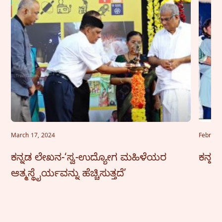
March 17, 2024
Februar
ಕನ್ನಡ ಲೇಖನ-‘ಸ್ವ-ಉದ್ಯೋಗ ಮಹಿಳೆಯರ
ಕನ್ನಡ
ಆತ್ಮಸ್ಥೈರ್ಯವನ್ನು ಹೆಚ್ಚಿಸುತ್ತದೆ’