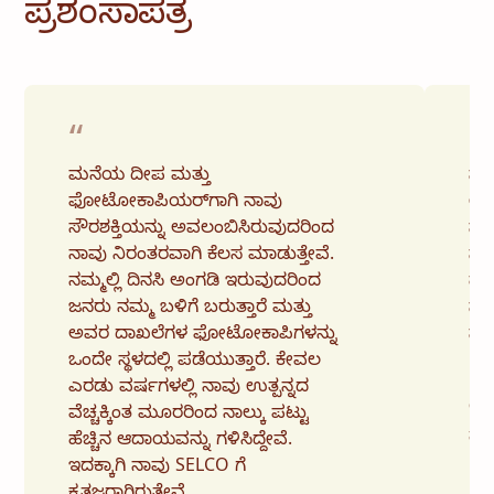
ಪ್ರಶಂಸಾಪತ್ರ
“
“
ಮನೆಯ ದೀಪ ಮತ್ತು
ನಾವ
ಫೋಟೋಕಾಪಿಯರ್‌ಗಾಗಿ ನಾವು
ಉಳಿ
ಸೌರಶಕ್ತಿಯನ್ನು ಅವಲಂಬಿಸಿರುವುದರಿಂದ
ಸಾಮ
ನಾವು ನಿರಂತರವಾಗಿ ಕೆಲಸ ಮಾಡುತ್ತೇವೆ.
ನಾ
ನಮ್ಮಲ್ಲಿ ದಿನಸಿ ಅಂಗಡಿ ಇರುವುದರಿಂದ
ಹಣವ
ಜನರು ನಮ್ಮ ಬಳಿಗೆ ಬರುತ್ತಾರೆ ಮತ್ತು
ಸೌ
ಅವರ ದಾಖಲೆಗಳ ಫೋಟೋಕಾಪಿಗಳನ್ನು
ಸಬ
ಒಂದೇ ಸ್ಥಳದಲ್ಲಿ ಪಡೆಯುತ್ತಾರೆ. ಕೇವಲ
ಎರಡು ವರ್ಷಗಳಲ್ಲಿ ನಾವು ಉತ್ಪನ್ನದ
ಲಕ್
ವೆಚ್ಚಕ್ಕಿಂತ ಮೂರರಿಂದ ನಾಲ್ಕು ಪಟ್ಟು
ಸೌರ
ಹೆಚ್ಚಿನ ಆದಾಯವನ್ನು ಗಳಿಸಿದ್ದೇವೆ.
ಇದಕ್ಕಾಗಿ ನಾವು SELCO ಗೆ
ಕೃತಜ್ಞರಾಗಿರುತ್ತೇವೆ.