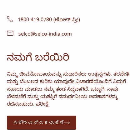
1800-419-0780 (ಟೋಲ್-ಫ್ರೀ)
selco@selco-india.com
ನಮಗೆ ಬರೆಯಿರಿ
ನಿಮ್ಮ ಜೀವನೋಪಾಯವನ್ನು ಸುಧಾರಿಸಲು ಉತ್ಪನ್ನಗಳು, ತರಬೇತಿ
ಮತ್ತು ಬೆಂಬಲದ ಕುರಿತು ಯಾವುದೇ ವಿಚಾರಣೆಯೊಂದಿಗೆ ನಿಮಗೆ
ಸಹಾಯ ಮಾಡಲು ನಮ್ಮ ತಂಡ ಸಿದ್ಧವಾಗಿದೆ. ಒಟ್ಟಾಗಿ, ನಾವು
ಬೆಳವಣಿಗೆ ಮತ್ತು ಯಶಸ್ಸಿಗೆ ಸಮರ್ಥನೀಯ ಅವಕಾಶಗಳನ್ನು
ರಚಿಸಬಹುದು. ಪರೀಕ್ಷೆ
ಸಂದೇಶವನ್ನು ಕಳುಹಿಸಿ