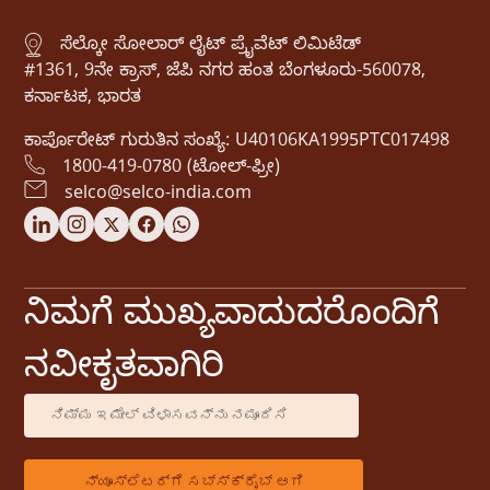
ಸೆಲ್ಕೋ ಸೋಲಾರ್ ಲೈಟ್ ಪ್ರೈವೆಟ್ ಲಿಮಿಟೆಡ್
#1361, 9ನೇ ಕ್ರಾಸ್, ಜೆಪಿ ನಗರ ಹಂತ ಬೆಂಗಳೂರು-560078,
ಕರ್ನಾಟಕ, ಭಾರತ
ಕಾರ್ಪೊರೇಟ್ ಗುರುತಿನ ಸಂಖ್ಯೆ: U40106KA1995PTC017498
1800-419-0780 (ಟೋಲ್-ಫ್ರೀ)
selco@selco-india.com
ನಿಮಗೆ ಮುಖ್ಯವಾದುದರೊಂದಿಗೆ
ನವೀಕೃತವಾಗಿರಿ