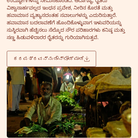
ಉದ್ಯೋಗಿಗಳನ್ನು ನೇಮಿಸಿಕೊಂಡಿದೆ. ಆದಾಗ್ಯೂ, ರೈತರು
ವಿಶ್ವಾಸಾರ್ಹವಲ್ಲದ ಇಂಧನ ಪ್ರವೇಶ, ನೀರಿನ ಕೊರತೆ ಮತ್ತು
ಹವಾಮಾನ ವ್ಯತ್ಯಾಸದಂತಹ ಸವಾಲುಗಳನ್ನು ಎದುರಿಸುತ್ತಾರೆ.
ಹವಾಮಾನ ಬದಲಾವಣೆಗೆ ಹೊಂದಿಕೊಳ್ಳುವಾಗ ಇಳುವರಿಯನ್ನು
ಸುಸ್ಥಿರವಾಗಿ ಹೆಚ್ಚಿಸಲು ಸೆಲ್ಕೊದ ಸೌರ ಪರಿಹಾರಗಳು ಕನಿಷ್ಠ ಮತ್ತು
ಸಣ್ಣ ಹಿಡುವಳಿದಾರರ ರೈತರನ್ನು ಗುರಿಯಾಗಿಸುತ್ತವೆ.
ಕರಪತ್ರವನ್ನು ಡೌನ್‌ಲೋಡ್ ಮಾಡಿ