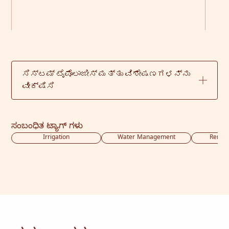
ಸಿಸ್ಟಮ್ ಟೈಪೊಲಾಜೀಸ್ ಮತ್ತು ವಿಶೇಷಣಗಳನ್ನು
ವೀಕ್ಷಿಸಿ
ಸಂಬಂಧಿತ ಟ್ಯಾಗ್ ಗಳು
Irrigation
Water Management
Renew