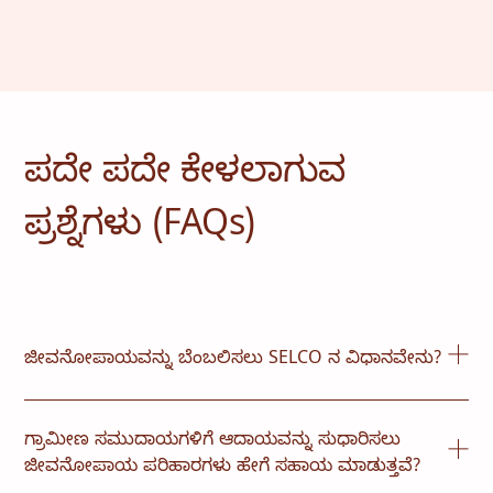
ಪದೇ ಪದೇ ಕೇಳಲಾಗುವ
ಪ್ರಶ್ನೆಗಳು (FAQs)
ಜೀವನೋಪಾಯವನ್ನು ಬೆಂಬಲಿಸಲು SELCO ನ ವಿಧಾನವೇನು?
SELCO ರೋಟಿ ರೋಲಿಂಗ್ ಯಂತ್ರಗಳು, ಹಾಲುಕರೆಯುವ
ಯಂತ್ರಗಳು, ಹೊಲಿಗೆ ಯಂತ್ರಗಳು, ಮತ್ತು ಗ್ರಾಮೀಣ ಉದ್ಯಮಿಗಳಿಗೆ
ಗ್ರಾಮೀಣ ಸಮುದಾಯಗಳಿಗೆ ಆದಾಯವನ್ನು ಸುಧಾರಿಸಲು
ದಕ್ಷತೆ ಮತ್ತು ಆದಾಯವನ್ನು ಹೆಚ್ಚಿಸಲು ಸಹಾಯ ಮಾಡುವ
ಜೀವನೋಪಾಯ ಪರಿಹಾರಗಳು ಹೇಗೆ ಸಹಾಯ ಮಾಡುತ್ತವೆ?