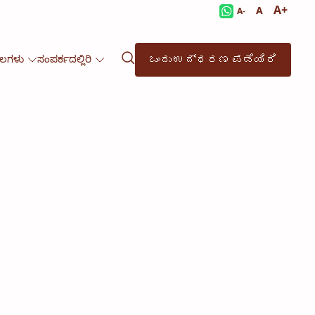
A+
A
A-
ಒಂದು ಉದ್ಧರಣ ಪಡೆಯಿರಿ
ೂಲಗಳು
ಸಂಪರ್ಕದಲ್ಲಿರಿ