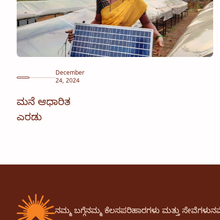
December
24, 2024
ಮನೆ ಆಧಾರಿತ
ಎರಡು
ನಮ್ಮ ಬಗ್ಗೆ
ನಮ್ಮ ಕೆಲಸ
ಪರಿಹಾರಗಳು ಮತ್ತು ಸೇವೆಗಳು
ನಮ