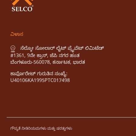
ವಿಳಾಸ
ಸೆಲ್ಕೋ ಸೋಲಾರ್ ಲೈಟ್ ಪ್ರೈವೆಟ್ ಲಿಮಿಟೆಡ್
#1361, 9ನೇ ಕ್ರಾಸ್, ಜೆಪಿ ನಗರ ಹಂತ
ಬೆಂಗಳೂರು-560078, ಕರ್ನಾಟಕ, ಭಾರತ
ಕಾರ್ಪೊರೇಟ್ ಗುರುತಿನ ಸಂಖ್ಯೆ:
U40106KA1995PTC017498
ಗೌಪ್ಯತೆ ನೀತಿ
ನಿಯಮಗಳು ಮತ್ತು ಷರತ್ತುಗಳು