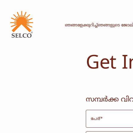
ഞങ്ങളേക്കുറിച്ച്
ഞങ്ങളുടെ ജോല
Get I
സമ്പർക്ക വ