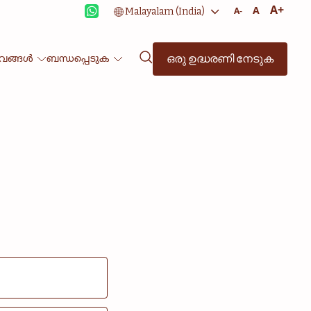
A+
A
A-
ഒരു ഉദ്ധരണി നേടുക
ഭവങ്ങൾ
ബന്ധപ്പെടുക