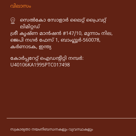
വിലാസം
സെൽകോ സോളാർ ലൈറ്റ് പ്രൈവറ്റ്
ലിമിറ്റഡ്
ശ്രീ കൃഷ്ണ മാൻഷൻ #147/10, മൂന്നാം നില,
ജെപി നഗർ ഫേസ് 1, ബാംഗ്ലൂർ-560078,
കർണാടക, ഇന്ത്യ
കോർപ്പറേറ്റ് ഐഡൻ്റിറ്റി നമ്പർ:
U40106KA1995PTC017498
സ്വകാര്യതാ നയം
നിബന്ധനകളും വ്യവസ്ഥകളും