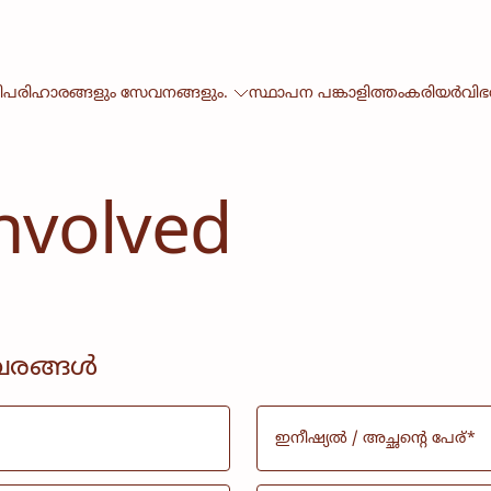
ി
പരിഹാരങ്ങളും സേവനങ്ങളും.
സ്ഥാപന പങ്കാളിത്തം
കരിയർ
വി
nvolved
ിവരങ്ങൾ