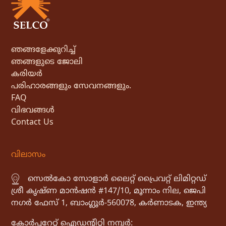
ഞങ്ങളേക്കുറിച്ച്
ഞങ്ങളുടെ ജോലി
കരിയർ
പരിഹാരങ്ങളും സേവനങ്ങളും.
FAQ
വിഭവങ്ങൾ
Contact Us
വിലാസം
സെൽകോ സോളാർ ലൈറ്റ് പ്രൈവറ്റ് ലിമിറ്റഡ്
ശ്രീ കൃഷ്ണ മാൻഷൻ #147/10, മൂന്നാം നില, ജെപി
നഗർ ഫേസ് 1, ബാംഗ്ലൂർ-560078, കർണാടക, ഇന്ത്യ
കോർപ്പറേറ്റ് ഐഡൻ്റിറ്റി നമ്പർ: