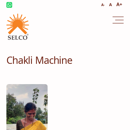
A+
A
A-
സമാലോചന
സേവനവും മാനേജ്മെൻ്റും
Chakli Machine