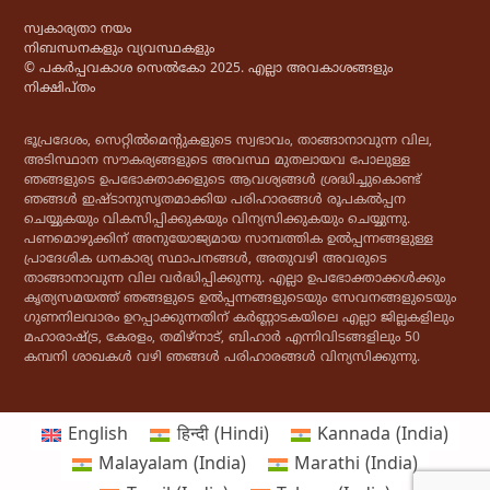
സ്വകാര്യതാ നയം
നിബന്ധനകളും വ്യവസ്ഥകളും
© പകർപ്പവകാശ സെൽകോ 2025. എല്ലാ അവകാശങ്ങളും
നിക്ഷിപ്തം
ഭൂപ്രദേശം, സെറ്റിൽമെൻ്റുകളുടെ സ്വഭാവം, താങ്ങാനാവുന്ന വില,
അടിസ്ഥാന സൗകര്യങ്ങളുടെ അവസ്ഥ മുതലായവ പോലുള്ള
ഞങ്ങളുടെ ഉപഭോക്താക്കളുടെ ആവശ്യങ്ങൾ ശ്രദ്ധിച്ചുകൊണ്ട്
ഞങ്ങൾ ഇഷ്ടാനുസൃതമാക്കിയ പരിഹാരങ്ങൾ രൂപകൽപ്പന
ചെയ്യുകയും വികസിപ്പിക്കുകയും വിന്യസിക്കുകയും ചെയ്യുന്നു.
പണമൊഴുക്കിന് അനുയോജ്യമായ സാമ്പത്തിക ഉൽപ്പന്നങ്ങളുള്ള
പ്രാദേശിക ധനകാര്യ സ്ഥാപനങ്ങൾ, അതുവഴി അവരുടെ
താങ്ങാനാവുന്ന വില വർദ്ധിപ്പിക്കുന്നു. എല്ലാ ഉപഭോക്താക്കൾക്കും
കൃത്യസമയത്ത് ഞങ്ങളുടെ ഉൽപ്പന്നങ്ങളുടെയും സേവനങ്ങളുടെയും
ഗുണനിലവാരം ഉറപ്പാക്കുന്നതിന് കർണ്ണാടകയിലെ എല്ലാ ജില്ലകളിലും
മഹാരാഷ്ട്ര, കേരളം, തമിഴ്‌നാട്, ബിഹാർ എന്നിവിടങ്ങളിലും 50
കമ്പനി ശാഖകൾ വഴി ഞങ്ങൾ പരിഹാരങ്ങൾ വിന്യസിക്കുന്നു.
English
हिन्दी
(
Hindi
)
Kannada (India)
Malayalam (India)
Marathi (India)