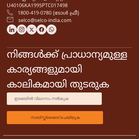
U40106KA1995PTC017498
1800-419-0780 (ടോൾ ഫ്രീ)
selco@selco-india.com
നിങ്ങൾക്ക് പ്രാധാന്യമുള്ള
കാര്യങ്ങളുമായി
കാലികമായി തുടരുക