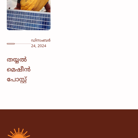
ഡിസംബർ
24, 2024
തയ്യൽ
മെഷീൻ
പോസ്റ്റ്