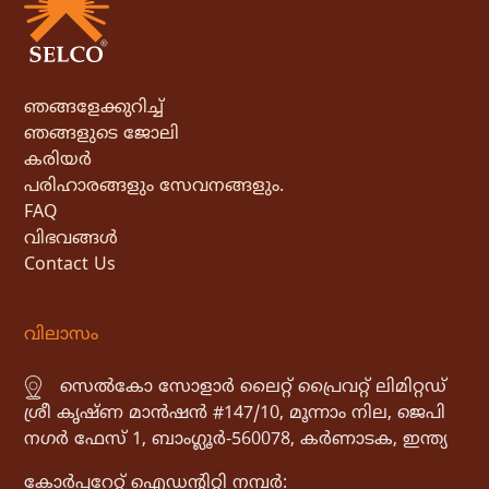
ഞങ്ങളേക്കുറിച്ച്
ഞങ്ങളുടെ ജോലി
കരിയർ
പരിഹാരങ്ങളും സേവനങ്ങളും.
FAQ
വിഭവങ്ങൾ
Contact Us
വിലാസം
സെൽകോ സോളാർ ലൈറ്റ് പ്രൈവറ്റ് ലിമിറ്റഡ്
ശ്രീ കൃഷ്ണ മാൻഷൻ #147/10, മൂന്നാം നില, ജെപി
നഗർ ഫേസ് 1, ബാംഗ്ലൂർ-560078, കർണാടക, ഇന്ത്യ
കോർപ്പറേറ്റ് ഐഡൻ്റിറ്റി നമ്പർ: