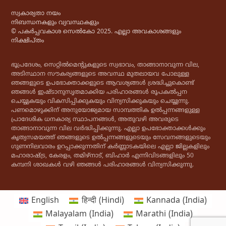
സ്വകാര്യതാ നയം
നിബന്ധനകളും വ്യവസ്ഥകളും
© പകർപ്പവകാശ സെൽകോ 2025. എല്ലാ അവകാശങ്ങളും
നിക്ഷിപ്തം
ഭൂപ്രദേശം, സെറ്റിൽമെൻ്റുകളുടെ സ്വഭാവം, താങ്ങാനാവുന്ന വില,
അടിസ്ഥാന സൗകര്യങ്ങളുടെ അവസ്ഥ മുതലായവ പോലുള്ള
ഞങ്ങളുടെ ഉപഭോക്താക്കളുടെ ആവശ്യങ്ങൾ ശ്രദ്ധിച്ചുകൊണ്ട്
ഞങ്ങൾ ഇഷ്ടാനുസൃതമാക്കിയ പരിഹാരങ്ങൾ രൂപകൽപ്പന
ചെയ്യുകയും വികസിപ്പിക്കുകയും വിന്യസിക്കുകയും ചെയ്യുന്നു.
പണമൊഴുക്കിന് അനുയോജ്യമായ സാമ്പത്തിക ഉൽപ്പന്നങ്ങളുള്ള
പ്രാദേശിക ധനകാര്യ സ്ഥാപനങ്ങൾ, അതുവഴി അവരുടെ
താങ്ങാനാവുന്ന വില വർദ്ധിപ്പിക്കുന്നു. എല്ലാ ഉപഭോക്താക്കൾക്കും
കൃത്യസമയത്ത് ഞങ്ങളുടെ ഉൽപ്പന്നങ്ങളുടെയും സേവനങ്ങളുടെയും
ഗുണനിലവാരം ഉറപ്പാക്കുന്നതിന് കർണ്ണാടകയിലെ എല്ലാ ജില്ലകളിലും
മഹാരാഷ്ട്ര, കേരളം, തമിഴ്‌നാട്, ബിഹാർ എന്നിവിടങ്ങളിലും 50
കമ്പനി ശാഖകൾ വഴി ഞങ്ങൾ പരിഹാരങ്ങൾ വിന്യസിക്കുന്നു.
English
हिन्दी
(
Hindi
)
Kannada (India)
Malayalam (India)
Marathi (India)