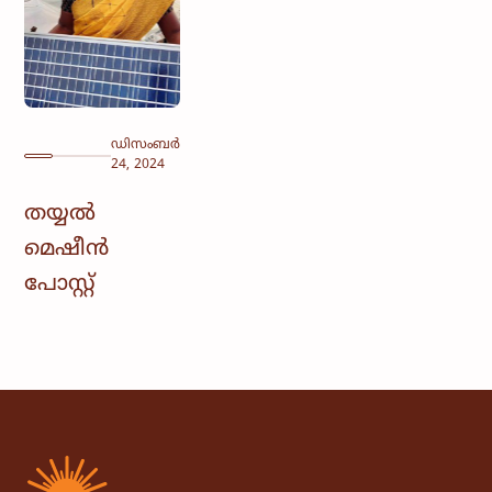
ഡിസംബർ
24, 2024
തയ്യൽ
മെഷീൻ
പോസ്റ്റ്