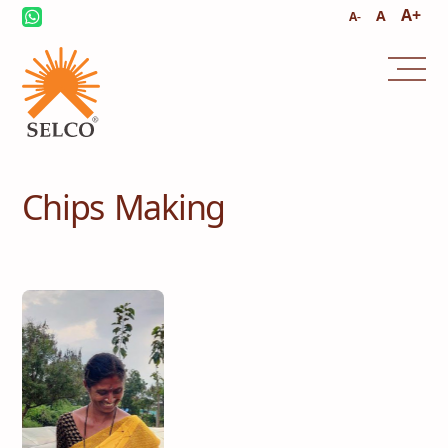
A+
A
A-
സമാലോചന
സേവനവും മാനേജ്മെൻ്റും
Chips Making