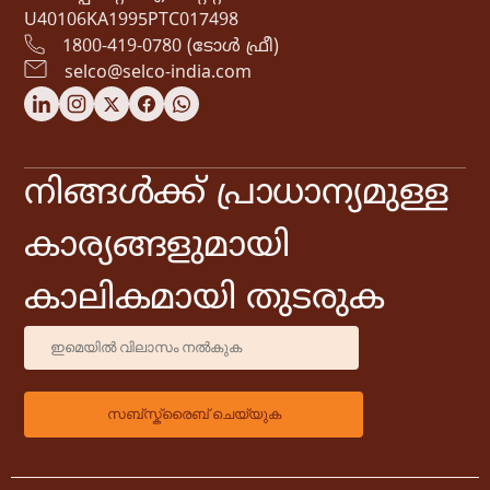
U40106KA1995PTC017498
1800-419-0780 (ടോൾ ഫ്രീ)
selco@selco-india.com
നിങ്ങൾക്ക് പ്രാധാന്യമുള്ള
കാര്യങ്ങളുമായി
കാലികമായി തുടരുക