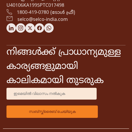
U40106KA1995PTC017498
1800-419-0780 (ടോൾ ഫ്രീ)
selco@selco-india.com
നിങ്ങൾക്ക് പ്രാധാന്യമുള്ള
കാര്യങ്ങളുമായി
കാലികമായി തുടരുക