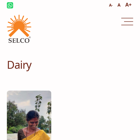
A+
A
A-
സമാലോചന
സേവനവും മാനേജ്മെൻ്റും
Dairy