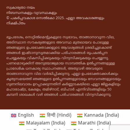
സ്വകാര്യതാ നയം
നിബന്ധനകളും വ്യവസ്ഥകളും
© പകർപ്പവകാശ സെൽകോ 2025. എല്ലാ അവകാശങ്ങളും
നിക്ഷിപ്തം
ഭൂപ്രദേശം, സെറ്റിൽമെൻ്റുകളുടെ സ്വഭാവം, താങ്ങാനാവുന്ന വില,
അടിസ്ഥാന സൗകര്യങ്ങളുടെ അവസ്ഥ മുതലായവ പോലുള്ള
ഞങ്ങളുടെ ഉപഭോക്താക്കളുടെ ആവശ്യങ്ങൾ ശ്രദ്ധിച്ചുകൊണ്ട്
ഞങ്ങൾ ഇഷ്ടാനുസൃതമാക്കിയ പരിഹാരങ്ങൾ രൂപകൽപ്പന
ചെയ്യുകയും വികസിപ്പിക്കുകയും വിന്യസിക്കുകയും ചെയ്യുന്നു.
പണമൊഴുക്കിന് അനുയോജ്യമായ സാമ്പത്തിക ഉൽപ്പന്നങ്ങളുള്ള
പ്രാദേശിക ധനകാര്യ സ്ഥാപനങ്ങൾ, അതുവഴി അവരുടെ
താങ്ങാനാവുന്ന വില വർദ്ധിപ്പിക്കുന്നു. എല്ലാ ഉപഭോക്താക്കൾക്കും
കൃത്യസമയത്ത് ഞങ്ങളുടെ ഉൽപ്പന്നങ്ങളുടെയും സേവനങ്ങളുടെയും
ഗുണനിലവാരം ഉറപ്പാക്കുന്നതിന് കർണ്ണാടകയിലെ എല്ലാ ജില്ലകളിലും
മഹാരാഷ്ട്ര, കേരളം, തമിഴ്‌നാട്, ബിഹാർ എന്നിവിടങ്ങളിലും 50
കമ്പനി ശാഖകൾ വഴി ഞങ്ങൾ പരിഹാരങ്ങൾ വിന്യസിക്കുന്നു.
English
हिन्दी
(
Hindi
)
Kannada (India)
Malayalam (India)
Marathi (India)