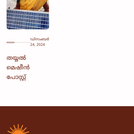
ഡിസംബർ
24, 2024
തയ്യൽ
മെഷീൻ
പോസ്റ്റ്