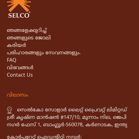
ഞങ്ങളേക്കുറിച്ച്
ഞങ്ങളുടെ ജോലി
കരിയർ
പരിഹാരങ്ങളും സേവനങ്ങളും.
FAQ
വിഭവങ്ങൾ
Contact Us
വിലാസം
സെൽകോ സോളാർ ലൈറ്റ് പ്രൈവറ്റ് ലിമിറ്റഡ്
ശ്രീ കൃഷ്ണ മാൻഷൻ #147/10, മൂന്നാം നില, ജെപി
നഗർ ഫേസ് 1, ബാംഗ്ലൂർ-560078, കർണാടക, ഇന്ത്യ
കോർപ്പറേറ്റ് ഐഡൻ്റിറ്റി നമ്പർ: