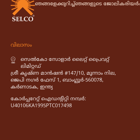
ഞങ്ങളേക്കുറിച്ച്
ഞങ്ങളുടെ ജോലി
കരിയർ
വിലാസം
സെൽകോ സോളാർ ലൈറ്റ് പ്രൈവറ്റ്
ലിമിറ്റഡ്
ശ്രീ കൃഷ്ണ മാൻഷൻ #147/10, മൂന്നാം നില,
ജെപി നഗർ ഫേസ് 1, ബാംഗ്ലൂർ-560078,
കർണാടക, ഇന്ത്യ
കോർപ്പറേറ്റ് ഐഡൻ്റിറ്റി നമ്പർ:
U40106KA1995PTC017498