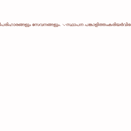
ി
പരിഹാരങ്ങളും സേവനങ്ങളും.
സ്ഥാപന പങ്കാളിത്തം
കരിയർ
വി