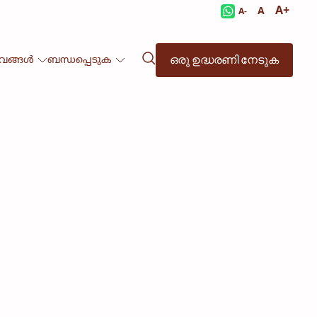
A+
A
A-
ഒരു ഉദ്ധരണി നേടുക
ഭവങ്ങൾ
ബന്ധപ്പെടുക