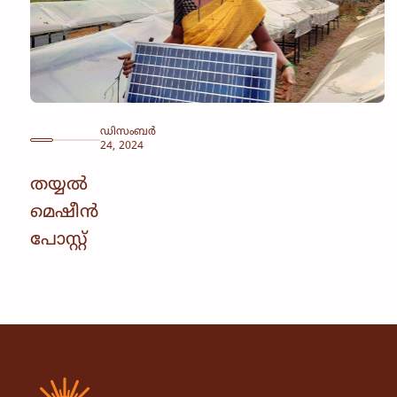
ഡിസംബർ
24, 2024
തയ്യൽ
മെഷീൻ
പോസ്റ്റ്