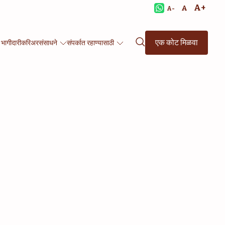
A+
A
A-
एक कोट मिळवा
 भागीदारी
करिअर
संसाधने
संपर्कात रहाण्यासाठी