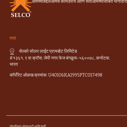
आमच्याबद्दल
आमचे काम
उपाय आणि सेवा
आमच्यासोबत भागीदार
पत्ता
सेल्को सोलर लाईट प्रायव्हेट लिमिटेड
#१३६१, ९ वा क्रॉस, जेपी नगर फेज बंगळुरू-५६००७८, कर्नाटक,
भारत
कॉर्पोरेट ओळख क्रमांक: U40106KA1995PTC017498
गोपनीयता धोरण
अटी आणि शर्ती