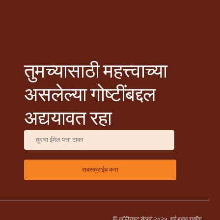
तुमच्यासाठी महत्त्वाच्या
असलेल्या गोष्टींबद्दल
अद्ययावत रहा
© कॉपीराइट सेल्को २०२५. सर्व हक्क राखीव.