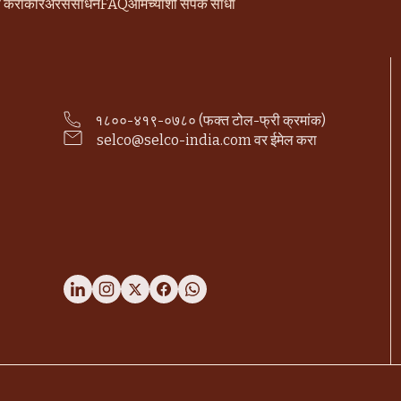
ी करा
करिअर
संसाधने
FAQ
आमच्याशी संपर्क साधा
१८००-४१९-०७८० (फक्त टोल-फ्री क्रमांक)
selco@selco-india.com वर ईमेल करा