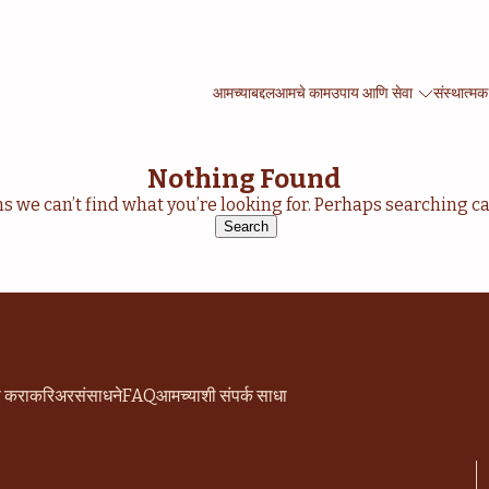
आमच्याबद्दल
आमचे काम
उपाय आणि सेवा
संस्थात्मक
Nothing Found
ms we can’t find what you’re looking for. Perhaps searching ca
Search
for:
ी करा
करिअर
संसाधने
FAQ
आमच्याशी संपर्क साधा