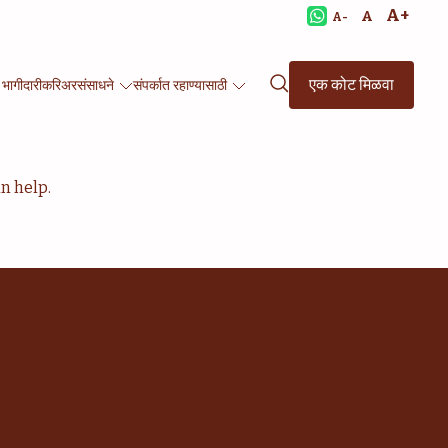
A+
A
A-
एक कोट मिळवा
 भागीदारी
करिअर
संसाधने
संपर्कात रहाण्यासाठी
n help.