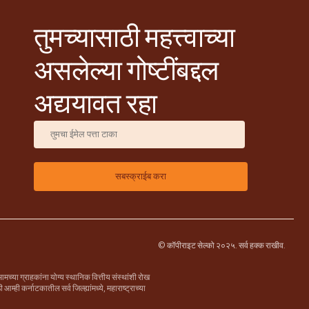
तुमच्यासाठी महत्त्वाच्या
असलेल्या गोष्टींबद्दल
अद्ययावत रहा
© कॉपीराइट सेल्को २०२५. सर्व हक्क राखीव.
्या ग्राहकांना योग्य स्थानिक वित्तीय संस्थांशी रोख
म्ही कर्नाटकातील सर्व जिल्ह्यांमध्ये, महाराष्ट्राच्या