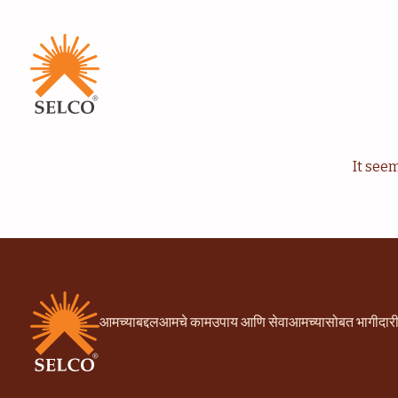
It see
आमच्याबद्दल
आमचे काम
उपाय आणि सेवा
आमच्यासोबत भागीदार