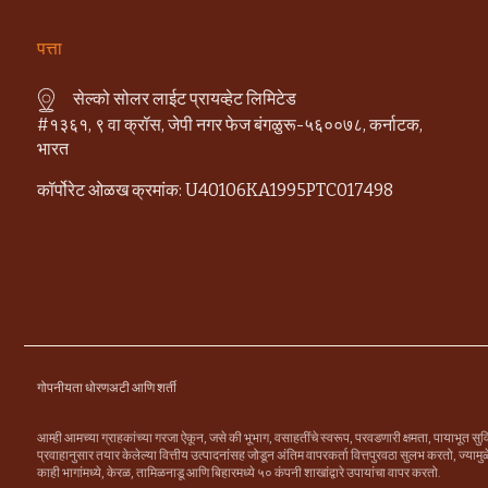
पत्ता
सेल्को सोलर लाईट प्रायव्हेट लिमिटेड
#१३६१, ९ वा क्रॉस, जेपी नगर फेज बंगळुरू-५६००७८, कर्नाटक,
भारत
कॉर्पोरेट ओळख क्रमांक: U40106KA1995PTC017498
गोपनीयता धोरण
अटी आणि शर्ती
आम्ही आमच्या ग्राहकांच्या गरजा ऐकून, जसे की भूभाग, वसाहतींचे स्वरूप, परवडणारी क्षमता, पायाभूत 
प्रवाहानुसार तयार केलेल्या वित्तीय उत्पादनांसह जोडून अंतिम वापरकर्ता वित्तपुरवठा सुलभ करतो, ज्यामुळे त
काही भागांमध्ये, केरळ, तामिळनाडू आणि बिहारमध्ये ५० कंपनी शाखांद्वारे उपायांचा वापर करतो.